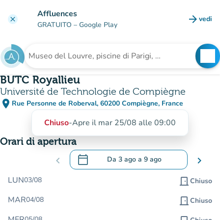
Vai al contenuto principale
Affluences
arrow_forward
vedi
clear
(nuova
GRATUITO
– Google Play
search
See
Cerca una struttura
BUTC Royallieu
Université de Technologie de Compiègne
place
Rue Personne de Roberval, 60200 Compiègne, France
(apri in Google Maps)
(nuova scheda)
Chiuso
-
Apre il mar 25/08 alle 09:00
Orari di apertura
calendar_today
chevron_left
Da
3 ago
a
9 ago
chevron_right
.
Aprire il calendario per modificare le da
LUN
03/08
door_front
Chiuso
MAR
04/08
door_front
Chiuso
MER
05/08