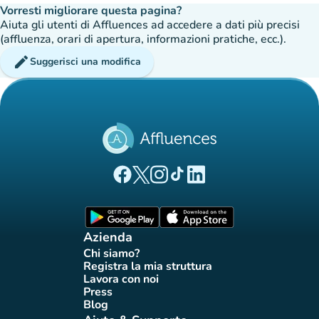
Vorresti migliorare questa pagina?
Aiuta gli utenti di Affluences ad accedere a dati più precisi
(affluenza, orari di apertura, informazioni pratiche, ecc.).
edit
Suggerisci una modifica
(nuova scheda)
(nuova scheda)
(nuova scheda)
(nuova scheda)
(nuova scheda)
Pagina Facebook di Affluences
Pagina Twitter di Affluences
Pagina Instagram di Affluences
Pagina Tiktok di Affluences
Pagina LinkedIn di Afflue
(nuova scheda)
(nuova scheda)
Azienda
Chi siamo?
(nuova scheda)
Registra la mia struttura
(nuova scheda)
Lavora con noi
(nuova scheda)
Press
(nuova scheda)
Blog
(nuova scheda)