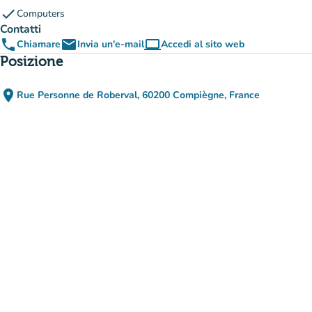
check
Computers
Contatti
phone
email
computer
Chiamare
Invia un'e-mail
Accedi al sito web
(nuova scheda)
Posizione
place
Rue Personne de Roberval, 60200 Compiègne, France
(apri in Google Maps)
(nuova scheda)