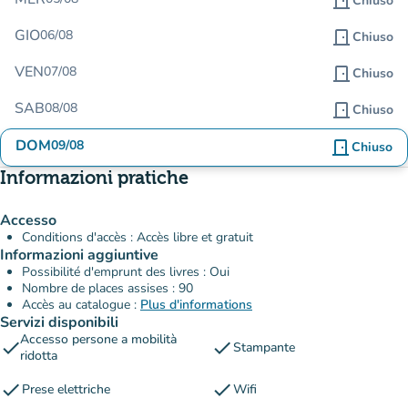
door_front
Chiuso
GIO
06/08
door_front
Chiuso
VEN
07/08
door_front
Chiuso
SAB
08/08
door_front
Chiuso
DOM
09/08
door_front
Chiuso
Informazioni pratiche
Accesso
Conditions d'accès : Accès libre et gratuit
Informazioni aggiuntive
Possibilité d'emprunt des livres : Oui
Nombre de places assises : 90
Accès au catalogue :
Plus d'informations
Servizi disponibili
Accesso persone a mobilità
check
check
Stampante
ridotta
check
check
Prese elettriche
Wifi