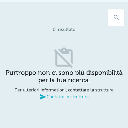
search
0
risultato
content_paste_off
Purtroppo non ci sono più disponibilità
per la tua ricerca.
Per ulteriori informazioni, contattare la struttura
send
Contatta la struttura