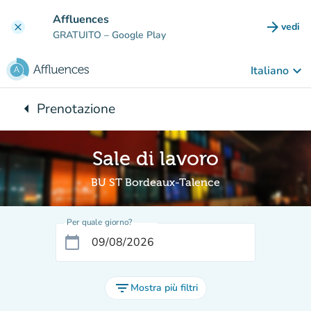
Vai al contenuto principale
Affluences
arrow_forward
vedi
clear
(nuova
GRATUITO
– Google Play
keyboard_arrow_down
Italiano
arrow_left
Prenotazione
Torna a:
Sale di lavoro
BU ST Bordeaux-Talence
Per quale giorno?
calendar_today
filter_list
Mostra più filtri