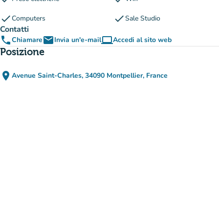
check
check
Computers
Sale Studio
Contatti
phone
email
computer
Chiamare
Invia un'e-mail
Accedi al sito web
(nuova scheda)
Posizione
place
Avenue Saint-Charles, 34090 Montpellier, France
(apri in Google Maps)
(nuova scheda)