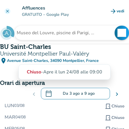
Vai al contenuto principale
Affluences
arrow_forward
vedi
clear
(nuova
GRATUITO
– Google Play
search
See
Cerca una struttura
BU Saint-Charles
Université Montpellier Paul-Valéry
place
Avenue Saint-Charles, 34090 Montpellier, France
(apri in Google Maps)
(nuova scheda)
Chiuso
-
Apre il lun 24/08 alle 09:00
Orari di apertura
calendar_today
chevron_left
Da
3 ago
a
9 ago
chevron_right
.
Aprire il calendario per modificare le da
LUN
03/08
door_front
Chiuso
MAR
04/08
door_front
Chiuso
MER
05/08