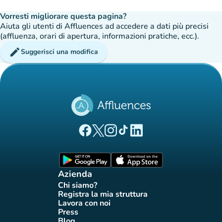
Vorresti migliorare questa pagina?
Aiuta gli utenti di Affluences ad accedere a dati più precisi
(affluenza, orari di apertura, informazioni pratiche, ecc.).
edit
Suggerisci una modifica
(nuova scheda)
(nuova scheda)
(nuova scheda)
(nuova scheda)
(nuova scheda)
Pagina Facebook di Affluences
Pagina Twitter di Affluences
Pagina Instagram di Affluences
Pagina Tiktok di Affluences
Pagina LinkedIn di Afflue
(nuova scheda)
(nuova scheda)
Azienda
Chi siamo?
(nuova scheda)
Registra la mia struttura
(nuova scheda)
Lavora con noi
(nuova scheda)
Press
(nuova scheda)
Blog