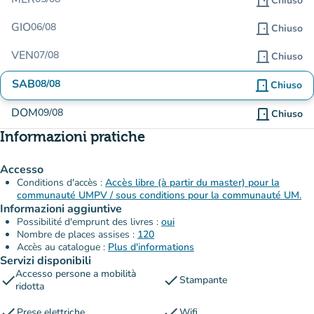
door_front
Chiuso
GIO
06/08
door_front
Chiuso
VEN
07/08
door_front
Chiuso
SAB
08/08
door_front
Chiuso
DOM
09/08
door_front
Chiuso
Informazioni pratiche
Accesso
Conditions d'accès :
Accès libre (à partir du master) pour la
communauté UMPV / sous conditions pour la communauté UM.
Informazioni aggiuntive
Possibilité d'emprunt des livres :
oui
Nombre de places assises :
120
Accès au catalogue :
Plus d'informations
Servizi disponibili
Accesso persone a mobilità
check
check
Stampante
ridotta
check
check
Prese elettriche
Wifi