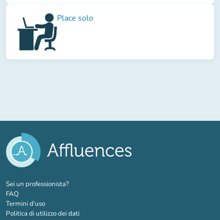
Place solo
(nuova scheda)
Sei un professionista?
FAQ
Termini d'uso
Politica di utilizzo dei dati