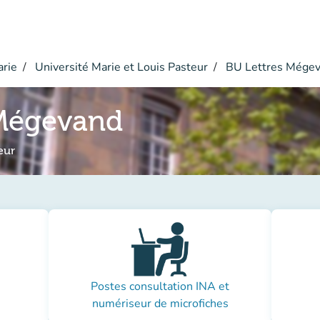
arie
Université Marie et Louis Pasteur
BU Lettres Mége
 Mégevand
eur
Postes consultation INA et
numériseur de microfiches