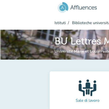
Vai al contenuto principale
Istituti
Biblioteche universit
BU Lettres
Université Marie et Louis Past
Sale di lavoro