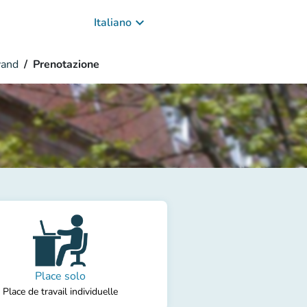
keyboard_arrow_down
Italiano
vand
Prenotazione
Place solo
Place de travail individuelle