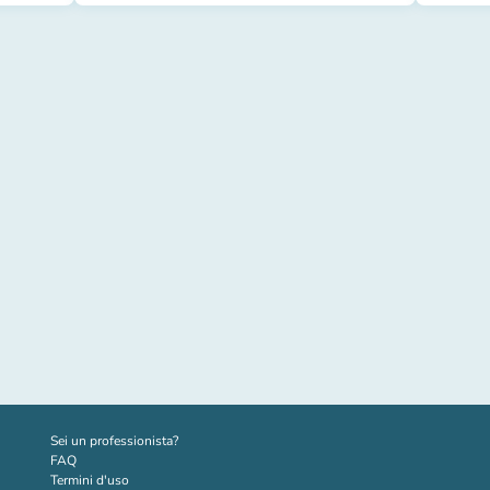
(nuova scheda)
Sei un professionista?
FAQ
Termini d'uso