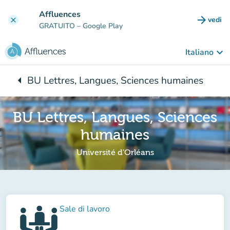
Vai al contenuto principale
Affluences
arrow_forward
vedi
clear
(nuova
GRATUITO
– Google Play
keyboard_arrow_down
Italiano
arrow_left
BU Lettres, Langues, Sciences humaines
Torna a:
BU Lettres, Langues, Sciences
humaines
Université d'Orléans
Sale di lavoro