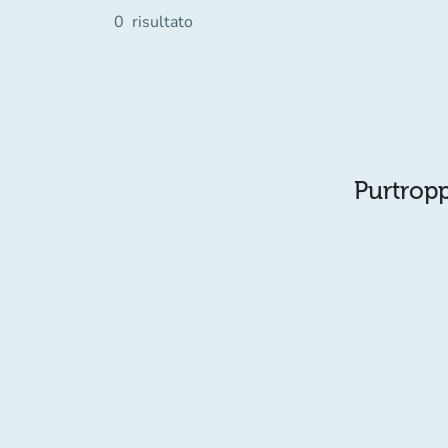
0
risultato
Purtropp