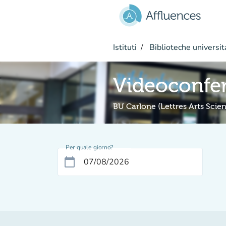
Vai al contenuto principale
Istituti
Biblioteche universit
Videoconfe
BU Carlone (Lettres Arts Sci
Per quale giorno?
calendar_today