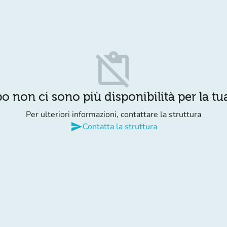
content_paste_off
o non ci sono più disponibilità per la tua
Per ulteriori informazioni, contattare la struttura
send
Contatta la struttura