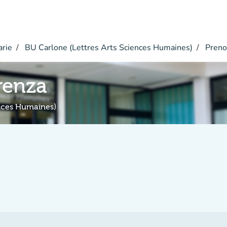
arie
BU Carlone (Lettres Arts Sciences Humaines)
Preno
renza
ences Humaines)