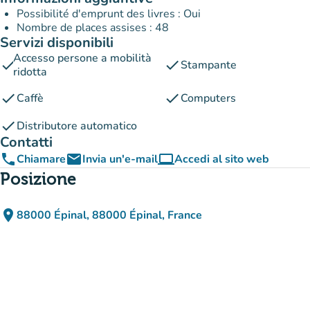
Possibilité d'emprunt des livres : Oui
Nombre de places assises : 48
Servizi disponibili
Accesso persone a mobilità
check
check
Stampante
ridotta
check
check
Caffè
Computers
check
Distributore automatico
Contatti
phone
email
computer
Chiamare
Invia un'e-mail
Accedi al sito web
(nuova scheda)
Posizione
place
88000 Épinal, 88000 Épinal, France
(apri in Google Maps)
(nuova scheda)