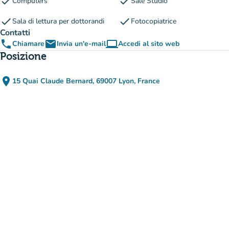
check
check
Computers
Sale Studio
check
check
Sala di lettura per dottorandi
Fotocopiatrice
Contatti
phone
email
computer
Chiamare
Invia un'e-mail
Accedi al sito web
(nuova scheda)
Posizione
place
15 Quai Claude Bernard, 69007 Lyon, France
(apri in Google Maps)
(nuova scheda)