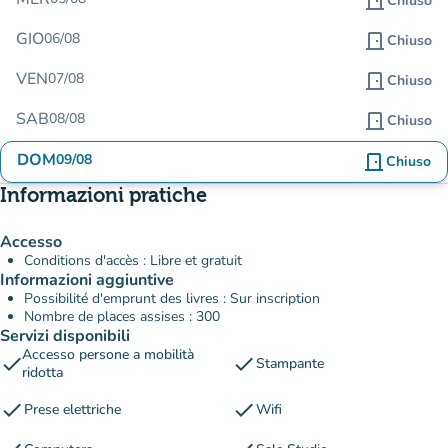
door_front
Chiuso
GIO
06/08
door_front
Chiuso
VEN
07/08
door_front
Chiuso
SAB
08/08
door_front
Chiuso
DOM
09/08
door_front
Chiuso
Informazioni pratiche
Accesso
Conditions d'accès : Libre et gratuit
Informazioni aggiuntive
Possibilité d'emprunt des livres : Sur inscription
Nombre de places assises : 300
Servizi disponibili
Accesso persone a mobilità
check
check
Stampante
ridotta
check
check
Prese elettriche
Wifi