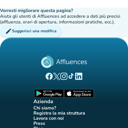
Vorresti migliorare questa pagina?
Aiuta gli utenti di Affluences ad accedere a dati più precisi
(affluenza, orari di apertura, informazioni pratiche, ecc.).
edit
Suggerisci una modifica
(nuova scheda)
(nuova scheda)
(nuova scheda)
(nuova scheda)
(nuova scheda)
Pagina Facebook di Affluences
Pagina Twitter di Affluences
Pagina Instagram di Affluences
Pagina Tiktok di Affluences
Pagina LinkedIn di Afflue
(nuova scheda)
(nuova scheda)
Azienda
Chi siamo?
(nuova scheda)
Registra la mia struttura
(nuova scheda)
Lavora con noi
(nuova scheda)
Press
(nuova scheda)