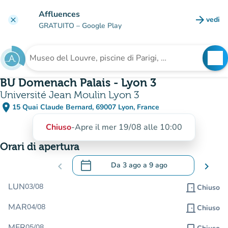
Vai al contenuto principale
Affluences
arrow_forward
vedi
clear
(nuova
GRATUITO
– Google Play
search
See
Cerca una struttura
BU Domenach Palais - Lyon 3
Université Jean Moulin Lyon 3
place
15 Quai Claude Bernard, 69007 Lyon, France
(apri in Google Maps)
(nuova scheda)
Chiuso
-
Apre il mer 19/08 alle 10:00
Orari di apertura
calendar_today
chevron_left
Da
3 ago
a
9 ago
chevron_right
.
Aprire il calendario per modificare le da
LUN
03/08
door_front
Chiuso
MAR
04/08
door_front
Chiuso
MER
05/08