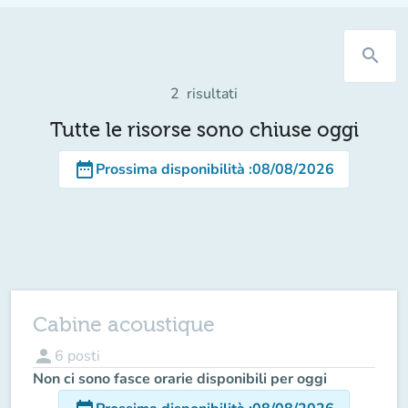
search
2
risultati
Tutte le risorse sono chiuse oggi
date_range
Prossima disponibilità
:
08/08/2026
Cabine acoustique
person
6
posti
Non ci sono fasce orarie disponibili per oggi