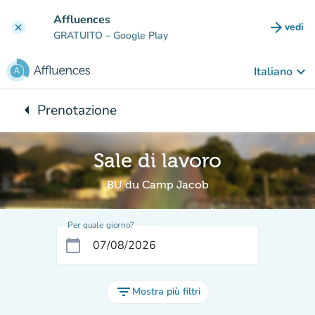
Vai al contenuto principale
Affluences
arrow_forward
vedi
clear
(nuova
GRATUITO
– Google Play
keyboard_arrow_down
Italiano
arrow_left
Prenotazione
Torna a:
Sale di lavoro
BU du Camp Jacob
Per quale giorno?
calendar_today
filter_list
Mostra più filtri