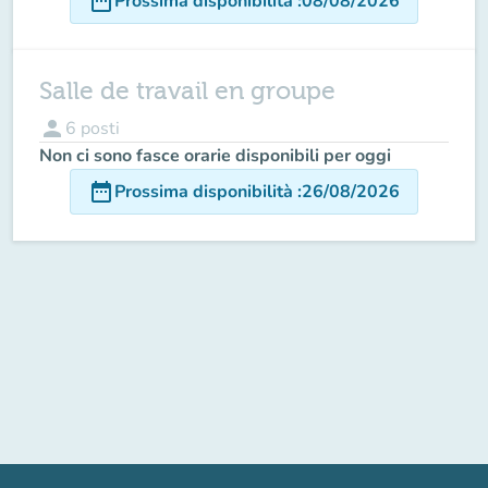
date_range
Prossima disponibilità
:
08/08/2026
Salle de travail en groupe
person
6
posti
Non ci sono fasce orarie disponibili per oggi
date_range
Prossima disponibilità
:
26/08/2026