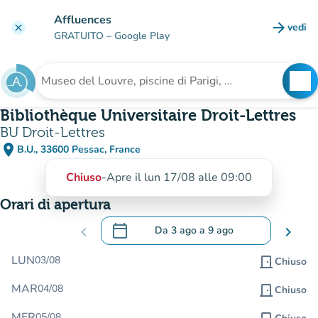
Vai al contenuto principale
Affluences
arrow_forward
vedi
clear
(nuova
GRATUITO
– Google Play
search
See
Cerca una struttura
Bibliothèque Universitaire Droit-Lettres
BU Droit-Lettres
place
B.U., 33600 Pessac, France
(apri in Google Maps)
(nuova scheda)
Chiuso
-
Apre il lun 17/08 alle 09:00
Orari di apertura
calendar_today
chevron_left
Da
3 ago
a
9 ago
chevron_right
.
Aprire il calendario per modificare le da
LUN
03/08
door_front
Chiuso
MAR
04/08
door_front
Chiuso
MER
05/08