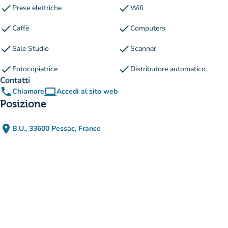
check
check
Prese elettriche
Wifi
check
check
Caffè
Computers
check
check
Sale Studio
Scanner
check
check
Fotocopiatrice
Distributore automatico
Contatti
phone
computer
Chiamare
Accedi al sito web
(nuova scheda)
Posizione
place
B.U., 33600 Pessac, France
(apri in Google Maps)
(nuova scheda)