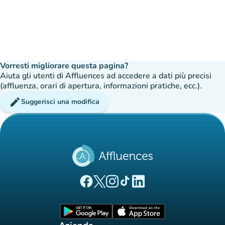
Vorresti migliorare questa pagina?
Aiuta gli utenti di Affluences ad accedere a dati più precisi
(affluenza, orari di apertura, informazioni pratiche, ecc.).
edit
Suggerisci una modifica
(nuova scheda)
(nuova scheda)
(nuova scheda)
(nuova scheda)
(nuova scheda)
Pagina Facebook di Affluences
Pagina Twitter di Affluences
Pagina Instagram di Affluences
Pagina Tiktok di Affluences
Pagina LinkedIn di Afflue
(nuova scheda)
(nuova scheda)