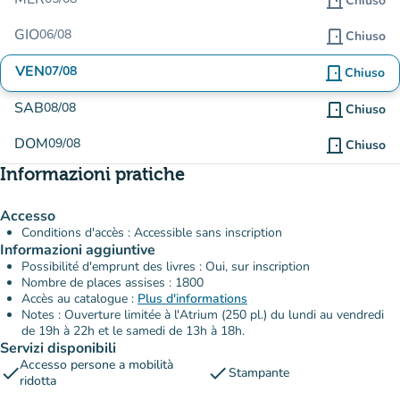
door_front
Chiuso
GIO
06/08
door_front
Chiuso
VEN
07/08
door_front
Chiuso
SAB
08/08
door_front
Chiuso
DOM
09/08
door_front
Chiuso
Informazioni pratiche
Accesso
Conditions d'accès : Accessible sans inscription
Informazioni aggiuntive
Possibilité d'emprunt des livres : Oui, sur inscription
Nombre de places assises : 1800
Accès au catalogue :
Plus d'informations
Notes : Ouverture limitée à l'Atrium (250 pl.) du lundi au vendredi
de 19h à 22h et le samedi de 13h à 18h.
Servizi disponibili
Accesso persone a mobilità
check
check
Stampante
ridotta