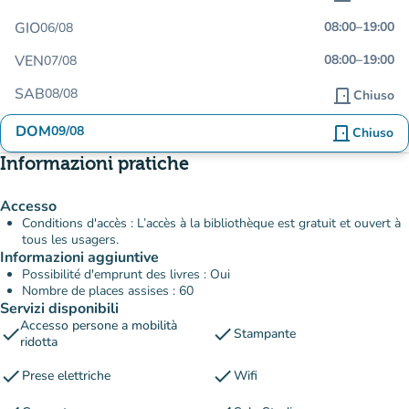
GIO
08:00
–
19:00
06/08
VEN
08:00
–
19:00
07/08
SAB
08/08
door_front
Chiuso
DOM
09/08
door_front
Chiuso
Informazioni pratiche
Accesso
Conditions d'accès : L’accès à la bibliothèque est gratuit et ouvert à
tous les usagers.
Informazioni aggiuntive
Possibilité d'emprunt des livres : Oui
Nombre de places assises : 60
Servizi disponibili
Accesso persone a mobilità
check
check
Stampante
ridotta
check
check
Prese elettriche
Wifi