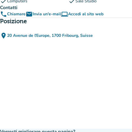
check
check
Computers
Sale Studio
Contatti
phone
email
computer
Chiamare
Invia un'e-mail
Accedi al sito web
(nuova scheda)
Posizione
place
20 Avenue de l'Europe, 1700 Fribourg, Suisse
(apri in Google Maps)
(nuova scheda)
Vorresti migliorare questa pagina?