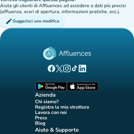
Aiuta gli utenti di Affluences ad accedere a dati più precisi
(affluenza, orari di apertura, informazioni pratiche, ecc.).
edit
Suggerisci una modifica
(nuova scheda)
(nuova scheda)
(nuova scheda)
(nuova scheda)
(nuova scheda)
Pagina Facebook di Affluences
Pagina Twitter di Affluences
Pagina Instagram di Affluences
Pagina Tiktok di Affluences
Pagina LinkedIn di Afflue
(nuova scheda)
(nuova scheda)
Azienda
Chi siamo?
(nuova scheda)
Registra la mia struttura
(nuova scheda)
Lavora con noi
(nuova scheda)
Press
(nuova scheda)
Blog
(nuova scheda)
Aiuto & Supporto