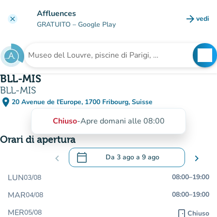
Vai al contenuto principale
Affluences
arrow_forward
vedi
clear
(nuova
GRATUITO
– Google Play
search
See
Cerca una struttura
BLL-MIS
BLL-MIS
place
20 Avenue de l'Europe, 1700 Fribourg, Suisse
(apri in Google Maps)
(nuova scheda)
Chiuso
-
Apre domani alle 08:00
Orari di apertura
calendar_today
chevron_left
Da
3 ago
a
9 ago
chevron_right
.
Aprire il calendario per modificare le da
LUN
08:00
–
19:00
03/08
MAR
08:00
–
19:00
04/08
MER
05/08
door_front
Chiuso