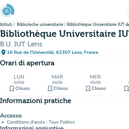
Vai al contenuto principale
Istituti
Biblioteche universitarie
Bibliothèque Universitaire IUT d
Bibliothèque Universitaire I
B.U. IUT Lens
place
16 Rue de l'Université, 62307 Lens, France
(apri in Google Maps)
(nuova scheda)
Orari di apertura
LUN
MAR
MER
03/08
04/08
05/08
door_front
door_front
door_front
door_fro
Chiuso
Chiuso
Chiuso
Informazioni pratiche
Accesso
Conditions d'accès : Tous Publics
Informazioni aggiuntive