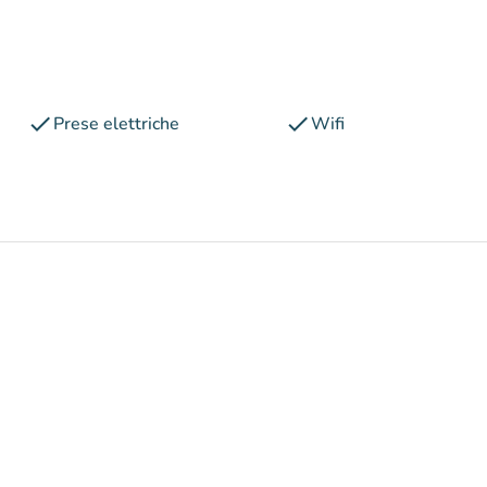
check
check
Prese elettriche
Wifi