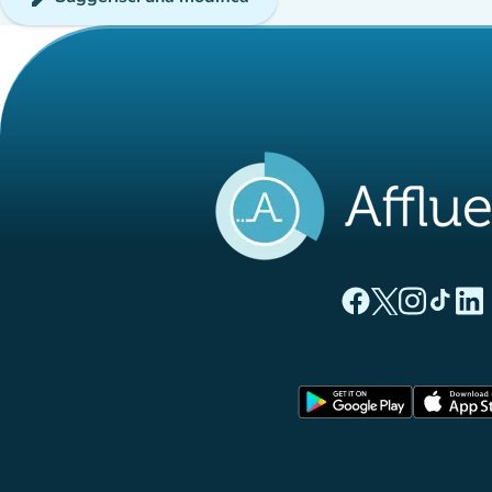
(nuova scheda)
(nuova sche
(nuova 
(nuo
(
Pagina Facebook di
Pagina Twitter 
Pagina Inst
Pagina T
Pagi
(nuova sc