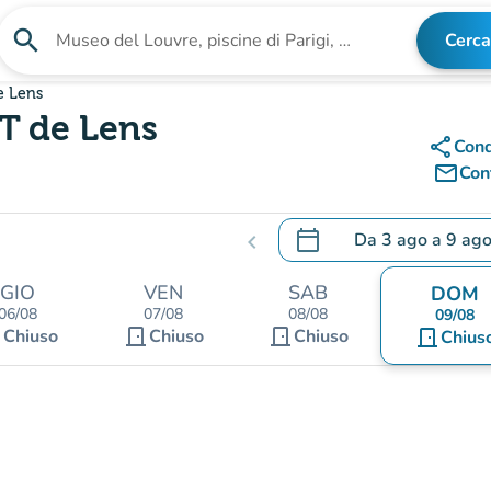
search
Cerca
Cerca una struttura
e Lens
UT de Lens
share
Cond
mail_outline
Cont
calendar_today
Da
3 ago
a
9 ag
chevron_left
.
Aprire il calendario per
GIO
VEN
SAB
DOM
06/08
07/08
08/08
09/08
nt
door_front
door_front
Chiuso
Chiuso
Chiuso
door_front
Chius