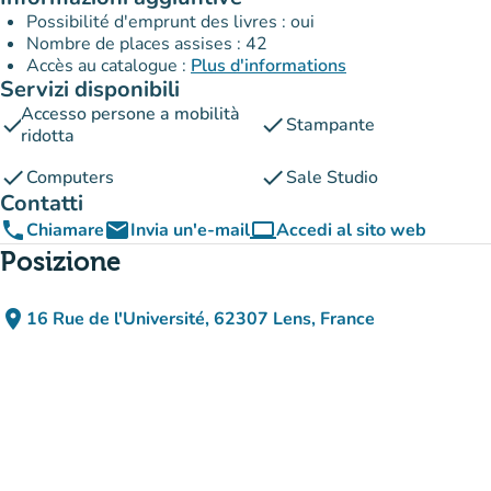
Possibilité d'emprunt des livres : oui
Nombre de places assises : 42
Accès au catalogue :
Plus d'informations
Servizi disponibili
Accesso persone a mobilità
check
check
Stampante
ridotta
check
check
Computers
Sale Studio
Contatti
phone
email
computer
Chiamare
Invia un'e-mail
Accedi al sito web
(nuova scheda)
Posizione
place
16 Rue de l'Université, 62307 Lens, France
(apri in Google Maps)
(nuova scheda)