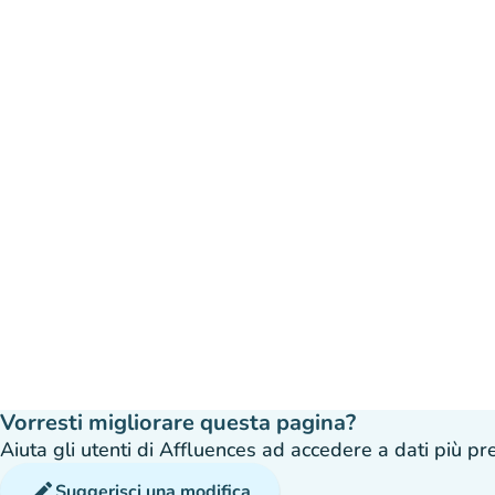
Vorresti migliorare questa pagina?
Aiuta gli utenti di Affluences ad accedere a dati più prec
edit
Suggerisci una modifica