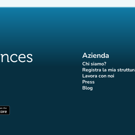
Azienda
Chi siamo?
(nuova scheda)
Registra la mia struttur
(nuova sch
Lavora con noi
(nuova scheda)
Press
da)
scheda)
va scheda)
nuova scheda)
(nuova scheda)
Blog
 Affluences
di Affluences
agram di Affluences
iktok di Affluences
na LinkedIn di Affluences
(nuova scheda)
heda)
(nuova scheda)