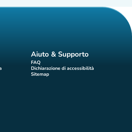
Aiuto & Supporto
FAQ
(nuova scheda)
a
Dichiarazione di accessibilità
eda)
(nuova scheda)
Sitemap
(nuova scheda)