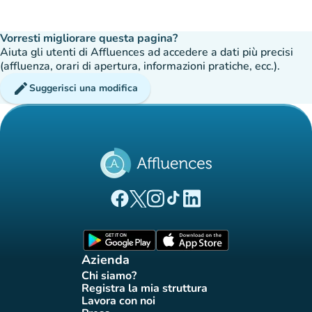
Vorresti migliorare questa pagina?
Aiuta gli utenti di Affluences ad accedere a dati più precisi
(affluenza, orari di apertura, informazioni pratiche, ecc.).
edit
Suggerisci una modifica
(nuova scheda)
(nuova scheda)
(nuova scheda)
(nuova scheda)
(nuova scheda)
Pagina Facebook di Affluences
Pagina Twitter di Affluences
Pagina Instagram di Affluences
Pagina Tiktok di Affluences
Pagina LinkedIn di Afflue
(nuova scheda)
(nuova scheda)
Azienda
Chi siamo?
(nuova scheda)
Registra la mia struttura
(nuova scheda)
Lavora con noi
(nuova scheda)