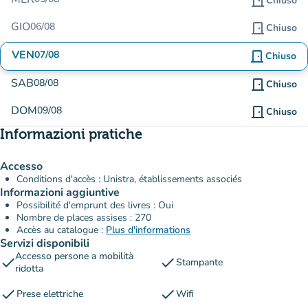
door_front
Chiuso
GIO
06/08
door_front
Chiuso
VEN
07/08
door_front
Chiuso
SAB
08/08
door_front
Chiuso
DOM
09/08
door_front
Chiuso
Informazioni pratiche
Accesso
Conditions d'accès : Unistra, établissements associés
Informazioni aggiuntive
Possibilité d'emprunt des livres : Oui
Nombre de places assises : 270
Accès au catalogue :
Plus d'informations
Servizi disponibili
Accesso persone a mobilità
check
check
Stampante
ridotta
check
check
Prese elettriche
Wifi