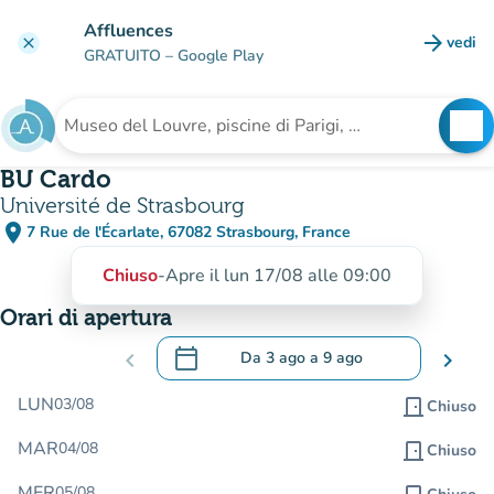
Vai al contenuto principale
Affluences
arrow_forward
vedi
clear
(nuova
GRATUITO
– Google Play
search
See
Cerca una struttura
BU Cardo
Université de Strasbourg
place
7 Rue de l'Écarlate, 67082 Strasbourg, France
(apri in Google Maps)
(nuova scheda)
Chiuso
-
Apre il lun 17/08 alle 09:00
Orari di apertura
calendar_today
chevron_left
Da
3 ago
a
9 ago
chevron_right
.
Aprire il calendario per modificare le da
LUN
03/08
door_front
Chiuso
MAR
04/08
door_front
Chiuso
MER
05/08