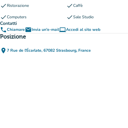
check
check
Ristorazione
Caffè
check
check
Computers
Sale Studio
Contatti
phone
email
computer
Chiamare
Invia un'e-mail
Accedi al sito web
(nuova scheda)
Posizione
place
7 Rue de l'Écarlate, 67082 Strasbourg, France
(apri in Google Maps)
(nuova scheda)