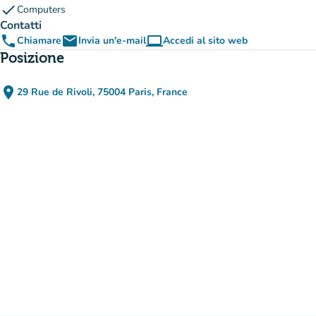
check
Computers
Contatti
phone
email
computer
Chiamare
Invia un'e-mail
Accedi al sito web
(nuova scheda)
Posizione
place
29 Rue de Rivoli, 75004 Paris, France
(apri in Google Maps)
(nuova scheda)