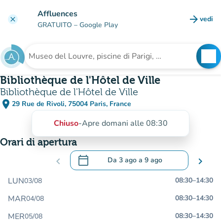
Vai al contenuto principale
Affluences
arrow_forward
vedi
clear
(nuova
GRATUITO
– Google Play
search
See
Cerca una struttura
Bibliothèque de l'Hôtel de Ville
Bibliothèque de l'Hôtel de Ville
place
29 Rue de Rivoli, 75004 Paris, France
(apri in Google Maps)
(nuova scheda)
Chiuso
-
Apre domani alle 08:30
Orari di apertura
calendar_today
chevron_left
Da
3 ago
a
9 ago
chevron_right
.
Aprire il calendario per modificare le da
LUN
08:30
–
14:30
03/08
MAR
08:30
–
14:30
04/08
MER
08:30
–
14:30
05/08