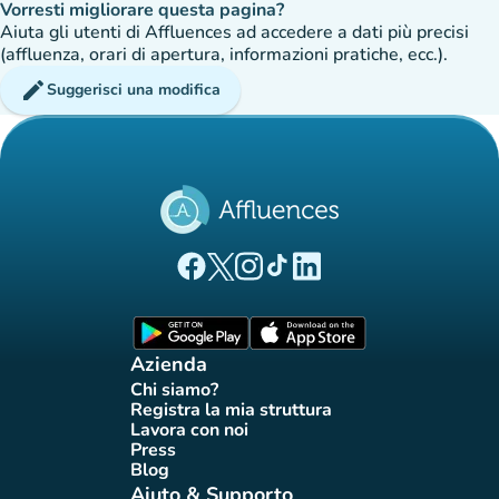
Vorresti migliorare questa pagina?
Aiuta gli utenti di Affluences ad accedere a dati più precisi
(affluenza, orari di apertura, informazioni pratiche, ecc.).
edit
Suggerisci una modifica
(nuova scheda)
(nuova scheda)
(nuova scheda)
(nuova scheda)
(nuova scheda)
Pagina Facebook di Affluences
Pagina Twitter di Affluences
Pagina Instagram di Affluences
Pagina Tiktok di Affluences
Pagina LinkedIn di Afflue
(nuova scheda)
(nuova scheda)
Azienda
Chi siamo?
(nuova scheda)
Registra la mia struttura
(nuova scheda)
Lavora con noi
(nuova scheda)
Press
(nuova scheda)
Blog
(nuova scheda)
Aiuto & Supporto