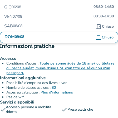
GIO
08:30
–
14:30
06/08
VEN
08:30
–
14:30
07/08
SAB
08/08
door_front
Chiuso
DOM
09/08
door_front
Chiuso
Informazioni pratiche
Accesso
Conditions d'accès :
Toute personne âgée de 18 ans+ ou titulaire
du baccalauréat, munie d'une CNI, d'un titre de séjour ou d'un
passeport.
Informazioni aggiuntive
Possibilité d'emprunt des livres : Non
Nombre de places assises :
80
Accès au catalogue :
Plus d'informations
Pas de wifi
Servizi disponibili
Accesso persone a mobilità
check
check
Prese elettriche
ridotta