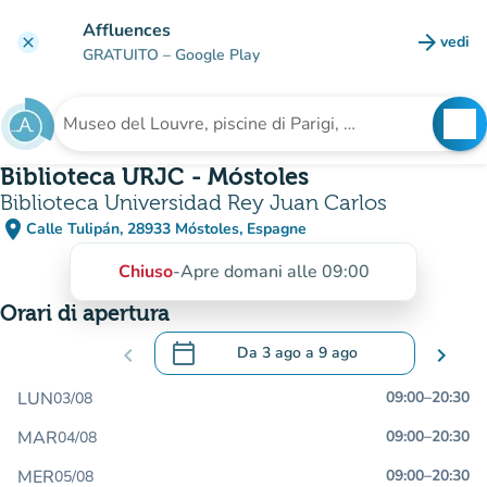
Vai al contenuto principale
Affluences
arrow_forward
vedi
clear
(nuova
GRATUITO
– Google Play
search
See
Cerca una struttura
Biblioteca URJC - Móstoles
Biblioteca Universidad Rey Juan Carlos
place
Calle Tulipán, 28933 Móstoles, Espagne
(apri in Google Maps)
(nuova scheda)
Chiuso
-
Apre domani alle 09:00
Orari di apertura
calendar_today
chevron_left
Da
3 ago
a
9 ago
chevron_right
.
Aprire il calendario per modificare le da
LUN
09:00
–
20:30
03/08
MAR
09:00
–
20:30
04/08
MER
09:00
–
20:30
05/08