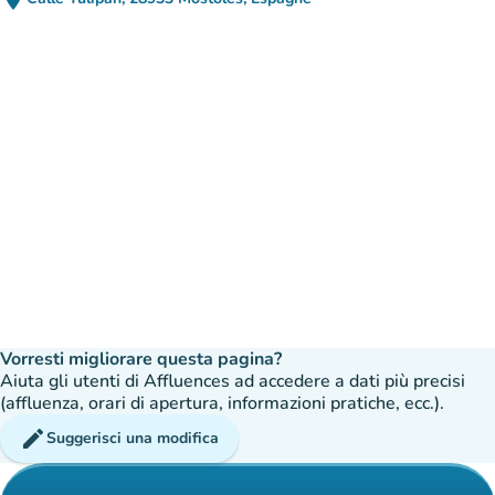
(apri in Google Maps)
(nuova scheda)
Vorresti migliorare questa pagina?
Aiuta gli utenti di Affluences ad accedere a dati più precisi
(affluenza, orari di apertura, informazioni pratiche, ecc.).
edit
Suggerisci una modifica