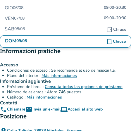
GIO
09:00
–
20:30
06/08
VEN
09:00
–
20:30
07/08
SAB
08/08
door_front
Chiuso
DOM
09/08
door_front
Chiuso
Informazioni pratiche
Accesso
Condiciones de acceso : Se recomienda el uso de mascarilla.
Plano del interior :
Más informaciones
Informazioni aggiuntive
Préstamo de libros :
Consulta todas las opciones de préstamo
Número de asientos : Aforo 746 puestos
Catálogo :
Más informaciones
Contatti
phone
email
computer
Chiamare
Invia un'e-mail
Accedi al sito web
(nuova scheda)
Posizione
place
Calle Tulipán, 28933 Móstoles, Espagne