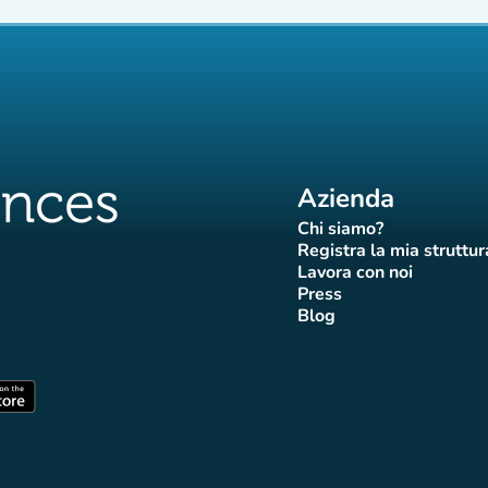
Azienda
Chi siamo?
(nuova scheda)
Registra la mia struttur
(nuova sch
Lavora con noi
(nuova scheda)
Press
da)
scheda)
va scheda)
nuova scheda)
(nuova scheda)
Blog
 Affluences
di Affluences
agram di Affluences
iktok di Affluences
na LinkedIn di Affluences
(nuova scheda)
heda)
(nuova scheda)