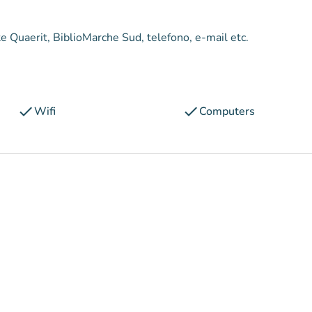
mite Quaerit, BiblioMarche Sud, telefono, e-mail etc.
check
check
Wifi
Computers