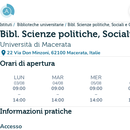
Vai al contenuto principale
Istituti
Biblioteche universitarie
Bibl. Scienze politiche, Sociali e
Bibl. Scienze politiche, Socia
Università di Macerata
place
22 Via Don Minzoni, 62100 Macerata, Italie
(apri in Google Maps)
(nuova scheda)
Orari di apertura
LUN
MAR
MER
03/08
04/08
05/08
09:00
09:00
09:00
–
–
–
14:00
14:00
14:00
Informazioni pratiche
Accesso