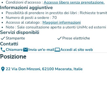
Condizioni d'accesso :
Accesso libero senza prenotazione.
Informazioni aggiuntive
Possibilità di prendere in prestito dei libri : Richieste tra
Numero di posti a sedere : 70
Accesso al catalogo :
Maggiori informazioni
Note : Sale consultazione aperte a utenti UniMc ed esterni
Servizi disponibili
check
check
Stampante
Prese elettriche
Contatti
phone
email
computer
Chiamare
Invia un'e-mail
Accedi al sito web
(nuova scheda)
Posizione
place
22 Via Don Minzoni, 62100 Macerata, Italie
(apri in Google Maps)
(nuova scheda)