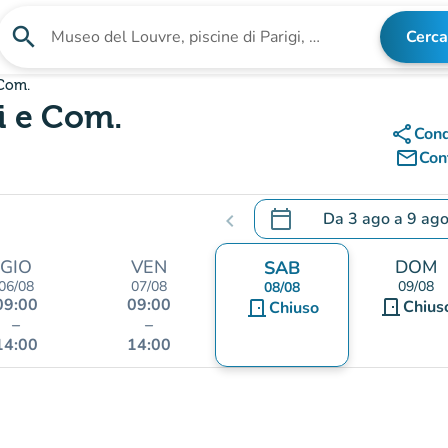
search
Cerca
Cerca una struttura
 Com.
li e Com.
share
Cond
mail_outline
Cont
calendar_today
Da
3 ago
a
9 ag
chevron_left
.
Aprire il calendario per
GIO
VEN
DOM
SAB
06/08
07/08
09/08
08/08
09:00
09:00
door_front
door_front
Chius
Chiuso
–
–
14:00
14:00