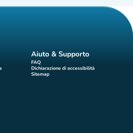
Aiuto & Supporto
FAQ
(nuova scheda)
a
Dichiarazione di accessibilità
eda)
(nuova scheda)
Sitemap
(nuova scheda)