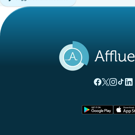
(nuova scheda)
(nuova sche
(nuova 
(nuo
(
Pagina Facebook di
Pagina Twitter 
Pagina Inst
Pagina T
Pagi
(nuova sc