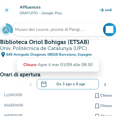
Vai al contenuto principale
Affluences
arrow_forward
vedi
clear
(nuova
GRATUITO
– Google Play
search
See
Cerca una struttura
Biblioteca Oriol Bohigas (ETSAB)
Univ. Politècnica de Catalunya (UPC)
place
649 Avinguda Diagonal, 08028 Barcelona, Espagne
(apri in Google Maps)
(nuova scheda)
Chiuso
-
Apre il mar 01/09 alle 08:30
Orari di apertura
calendar_today
chevron_left
Da
3 ago
a
9 ago
chevron_right
.
Aprire il calendario per modificare le da
LUN
03/08
door_front
Chiuso
MAR
04/08
door_front
Chiuso
MER
05/08