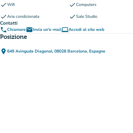
check
check
Wifi
Computers
check
check
Aria condizionata
Sale Studio
Contatti
phone
email
computer
Chiamare
Invia un'e-mail
Accedi al sito web
(nuova scheda)
Posizione
place
649 Avinguda Diagonal, 08028 Barcelona, Espagne
(apri in Google Maps)
(nuova scheda)