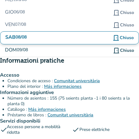
door_front
Chiuso
GIO
06/08
door_front
Chiuso
VEN
07/08
door_front
Chiuso
SAB
08/08
door_front
Chiuso
DOM
09/08
door_front
Chiuso
Informazioni pratiche
Accesso
Condiciones de acceso :
Comunitat universitària
Plano del interior :
Más informaciones
Informazioni aggiuntive
Número de asientos : 155 (75 seients planta -1 i 80 seients a la
planta 0)
Catálogo :
Más informaciones
Préstamo de libros :
Comunitat universitària
Servizi disponibili
Accesso persone a mobilità
check
check
Prese elettriche
ridotta