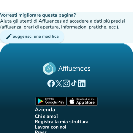
Vorresti migliorare questa pagina?
Aiuta gli utenti di Affluences ad accedere a dati più precisi
(affluenza, orari di apertura, informazioni pratiche, ecc.).
edit
Suggerisci una modifica
(nuova scheda)
(nuova scheda)
(nuova scheda)
(nuova scheda)
(nuova scheda)
Pagina Facebook di Affluences
Pagina Twitter di Affluences
Pagina Instagram di Affluences
Pagina Tiktok di Affluences
Pagina LinkedIn di Afflue
(nuova scheda)
(nuova scheda)
Azienda
Chi siamo?
(nuova scheda)
Registra la mia struttura
(nuova scheda)
Lavora con noi
(nuova scheda)
Press