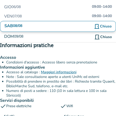
GIO
09:00
–
14:00
06/08
VEN
09:00
–
14:00
07/08
SAB
08/08
door_front
Chiuso
DOM
09/08
door_front
Chiuso
Informazioni pratiche
Accesso
Condizioni d'accesso : Accesso libero senza prenotazione
Informazioni aggiuntive
Accesso al catalogo :
Maggiori informazioni
Note : Sale consultazione aperte a utenti UniMc ed esterni
Possibilità di prendere in prestito dei libri : Richieste tramite Quaerit,
BiblioMarche Sud, telefono, e-mail etc.
Numero di posti a sedere : 110 (10 in sala lettura e 100 in sala
Sbriccoli)
Servizi disponibili
check
check
Prese elettriche
Wifi