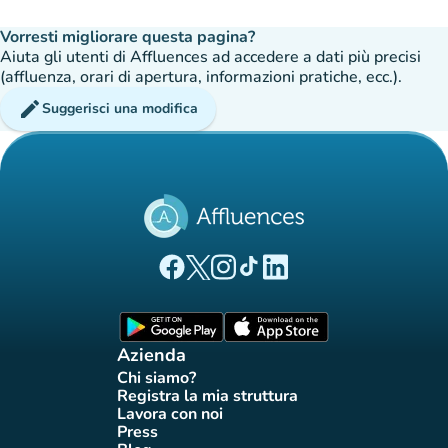
Vorresti migliorare questa pagina?
Aiuta gli utenti di Affluences ad accedere a dati più precisi
(affluenza, orari di apertura, informazioni pratiche, ecc.).
edit
Suggerisci una modifica
(nuova scheda)
(nuova scheda)
(nuova scheda)
(nuova scheda)
(nuova scheda)
Pagina Facebook di Affluences
Pagina Twitter di Affluences
Pagina Instagram di Affluences
Pagina Tiktok di Affluences
Pagina LinkedIn di Afflue
(nuova scheda)
(nuova scheda)
Azienda
Chi siamo?
(nuova scheda)
Registra la mia struttura
(nuova scheda)
Lavora con noi
(nuova scheda)
Press
(nuova scheda)