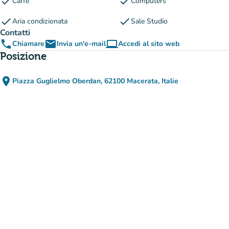
check
check
Caffè
Computers
check
check
Aria condizionata
Sale Studio
Contatti
phone
email
computer
Chiamare
Invia un'e-mail
Accedi al sito web
(nuova scheda)
Posizione
place
Piazza Guglielmo Oberdan, 62100 Macerata, Italie
(apri in Google Maps)
(nuova scheda)