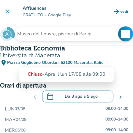
Vai al contenuto principale
Affluences
arrow_forward
vedi
clear
(nuova
GRATUITO
– Google Play
search
See
Cerca una struttura
Biblioteca Economia
Università di Macerata
place
Piazza Guglielmo Oberdan, 62100 Macerata, Italie
(apri in Google Maps)
(nuova scheda)
Chiuso
-
Apre il lun 17/08 alle 09:00
Orari di apertura
calendar_today
chevron_left
Da
3 ago
a
9 ago
chevron_right
.
Aprire il calendario per modificare le da
LUN
09:00
–
14:00
03/08
MAR
09:00
–
14:00
04/08
MER
09:00
–
14:00
05/08