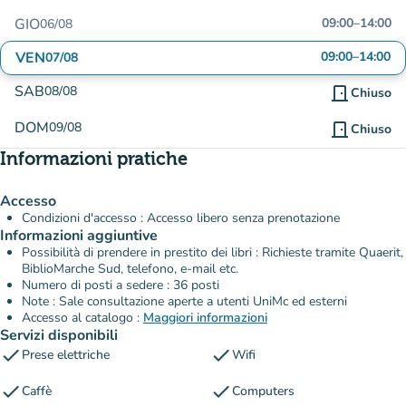
GIO
09:00
–
14:00
06/08
VEN
09:00
–
14:00
07/08
SAB
08/08
door_front
Chiuso
DOM
09/08
door_front
Chiuso
Informazioni pratiche
Accesso
Condizioni d'accesso : Accesso libero senza prenotazione
Informazioni aggiuntive
Possibilità di prendere in prestito dei libri : Richieste tramite Quaerit,
BiblioMarche Sud, telefono, e-mail etc.
Numero di posti a sedere : 36 posti
Note : Sale consultazione aperte a utenti UniMc ed esterni
Accesso al catalogo :
Maggiori informazioni
Servizi disponibili
check
check
Prese elettriche
Wifi
check
check
Caffè
Computers