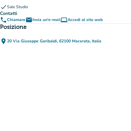
check
Sale Studio
Contatti
phone
email
computer
Chiamare
Invia un'e-mail
Accedi al sito web
(nuova scheda)
Posizione
place
20 Via Giuseppe Garibaldi, 62100 Macerata, Italie
(apri in Google Maps)
(nuova scheda)