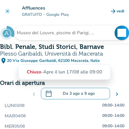
Vai al contenuto principale
Affluences
arrow_forward
vedi
clear
(nuova
GRATUITO
– Google Play
search
See
Cerca una struttura
Bibl. Penale, Studi Storici, Barnave
Plesso Garibaldi, Università di Macerata
place
20 Via Giuseppe Garibaldi, 62100 Macerata, Italie
(apri in Google Maps)
(nuova scheda)
Chiuso
-
Apre il lun 17/08 alle 09:00
Orari di apertura
calendar_today
chevron_left
Da
3 ago
a
9 ago
chevron_right
.
Aprire il calendario per modificare le da
LUN
09:00
–
14:00
03/08
MAR
09:00
–
14:00
04/08
MER
09:00
–
14:00
05/08