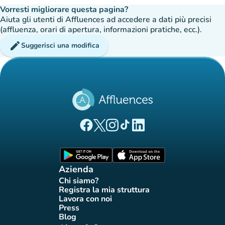
Vorresti migliorare questa pagina?
Aiuta gli utenti di Affluences ad accedere a dati più precisi
(affluenza, orari di apertura, informazioni pratiche, ecc.).
edit
Suggerisci una modifica
(nuova scheda)
(nuova scheda)
(nuova scheda)
(nuova scheda)
(nuova scheda)
Pagina Facebook di Affluences
Pagina Twitter di Affluences
Pagina Instagram di Affluences
Pagina Tiktok di Affluences
Pagina LinkedIn di Afflue
(nuova scheda)
(nuova scheda)
Azienda
Chi siamo?
(nuova scheda)
Registra la mia struttura
(nuova scheda)
Lavora con noi
(nuova scheda)
Press
(nuova scheda)
Blog
(nuova scheda)