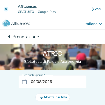
Vai al contenuto principale
Affluences
arrow_forward
vedi
clear
(nuova
GRATUITO
– Google Play
keyboard_arrow_down
Italiano
arrow_left
Prenotazione
Torna a:
ATRIO
Biblioteca di Fisica e Astronomia
Per quale giorno?
calendar_today
filter_list
Mostra più filtri