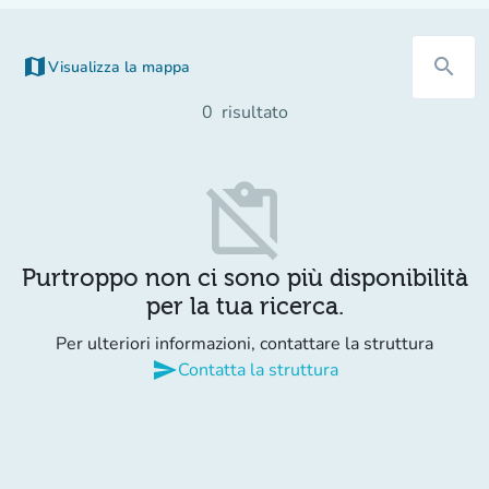
map
search
Visualizza la mappa
0
risultato
content_paste_off
Purtroppo non ci sono più disponibilità
per la tua ricerca.
Per ulteriori informazioni, contattare la struttura
send
Contatta la struttura