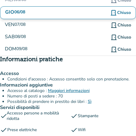
door_front
Chiuso
GIO
06/08
door_front
Chiuso
VEN
07/08
door_front
Chiuso
SAB
08/08
door_front
Chiuso
DOM
09/08
door_front
Chiuso
Informazioni pratiche
Accesso
Condizioni d'accesso : Accesso consentito solo con prenotazione.
Informazioni aggiuntive
Accesso al catalogo :
Maggiori informazioni
Numero di posti a sedere : 70
Possibilità di prendere in prestito dei libri :
Sì
Servizi disponibili
Accesso persone a mobilità
check
check
Stampante
ridotta
check
check
Prese elettriche
Wifi