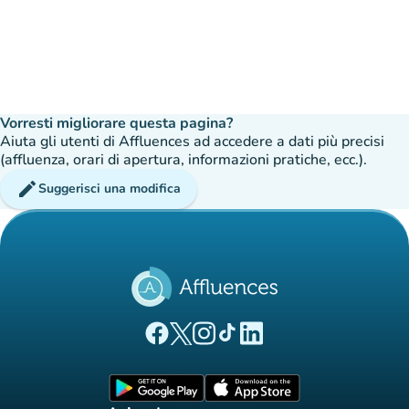
Vorresti migliorare questa pagina?
Aiuta gli utenti di Affluences ad accedere a dati più precisi
(affluenza, orari di apertura, informazioni pratiche, ecc.).
edit
Suggerisci una modifica
(nuova scheda)
(nuova scheda)
(nuova scheda)
(nuova scheda)
(nuova scheda)
Pagina Facebook di Affluences
Pagina Twitter di Affluences
Pagina Instagram di Affluences
Pagina Tiktok di Affluences
Pagina LinkedIn di Afflue
(nuova scheda)
(nuova scheda)