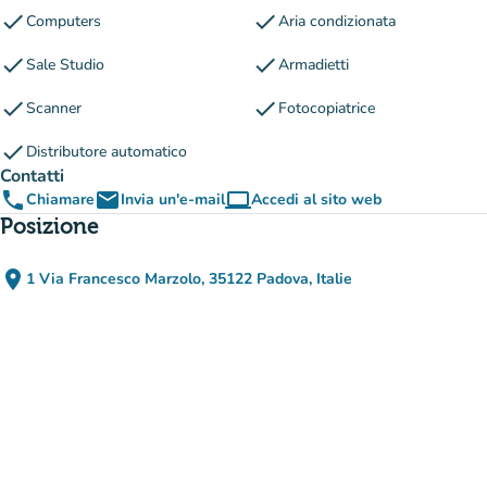
check
check
Computers
Aria condizionata
check
check
Sale Studio
Armadietti
check
check
Scanner
Fotocopiatrice
check
Distributore automatico
Contatti
phone
email
computer
Chiamare
Invia un'e-mail
Accedi al sito web
(nuova scheda)
Posizione
place
1 Via Francesco Marzolo, 35122 Padova, Italie
(apri in Google Maps)
(nuova scheda)