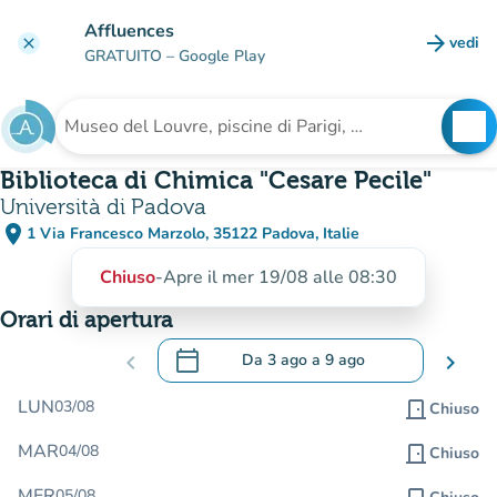
Vai al contenuto principale
Affluences
arrow_forward
vedi
clear
(nuova
GRATUITO
– Google Play
search
See
Cerca una struttura
Biblioteca di Chimica "Cesare Pecile"
Università di Padova
place
1 Via Francesco Marzolo, 35122 Padova, Italie
(apri in Google Maps)
(nuova scheda)
Chiuso
-
Apre il mer 19/08 alle 08:30
Orari di apertura
calendar_today
chevron_left
Da
3 ago
a
9 ago
chevron_right
.
Aprire il calendario per modificare le da
LUN
03/08
door_front
Chiuso
MAR
04/08
door_front
Chiuso
MER
05/08