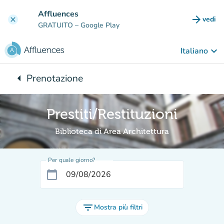
Vai al contenuto principale
Affluences
arrow_forward
vedi
clear
(nuova
GRATUITO
– Google Play
keyboard_arrow_down
Italiano
arrow_left
Prenotazione
Torna a:
Prestiti/Restituzioni
Biblioteca di Area Architettura
Per quale giorno?
calendar_today
filter_list
Mostra più filtri