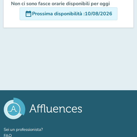
Non ci sono fasce orarie disponibili per oggi
date_range
Prossima disponibilità
:
10/08/2026
(nuova scheda)
Sei un professionista?
FAQ