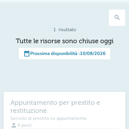
search
1
risultato
Tutte le risorse sono chiuse oggi
date_range
Prossima disponibilità
:
10/08/2026
Appuntamento per prestito e
restituzione
Servizio di prestito su appuntamento
person
4
posti