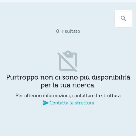
search
0
risultato
content_paste_off
Purtroppo non ci sono più disponibilità
per la tua ricerca.
Per ulteriori informazioni, contattare la struttura
send
Contatta la struttura