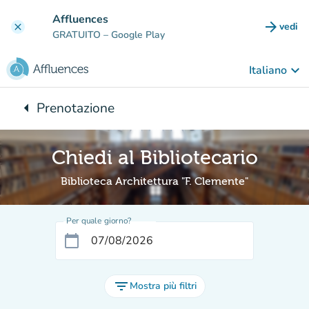
Vai al contenuto principale
Affluences
arrow_forward
vedi
clear
(nuova
GRATUITO
– Google Play
keyboard_arrow_down
Italiano
arrow_left
Prenotazione
Torna a:
Chiedi al Bibliotecario
Biblioteca Architettura "F. Clemente"
Per quale giorno?
calendar_today
filter_list
Mostra più filtri