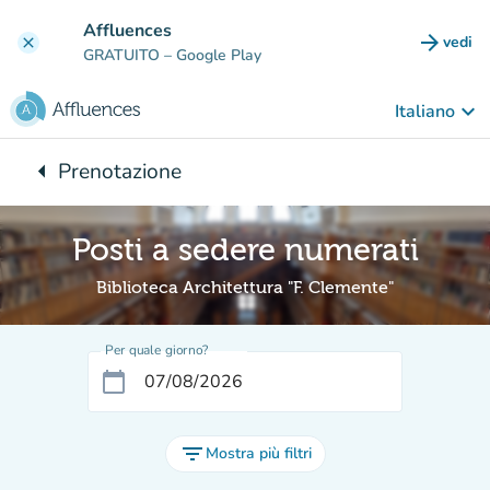
Vai al contenuto principale
Affluences
arrow_forward
vedi
clear
(nuova
GRATUITO
– Google Play
keyboard_arrow_down
Italiano
arrow_left
Prenotazione
Torna a:
Posti a sedere numerati
Biblioteca Architettura "F. Clemente"
Per quale giorno?
calendar_today
filter_list
Mostra più filtri