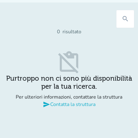
search
0
risultato
content_paste_off
Purtroppo non ci sono più disponibilità
per la tua ricerca.
Per ulteriori informazioni, contattare la struttura
send
Contatta la struttura