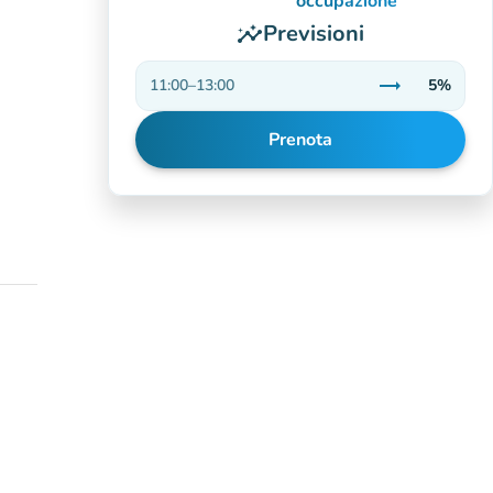
occupazione
Previsioni
insights
trending_flat
11:00
–
13:00
5%
Stabile
Prenota