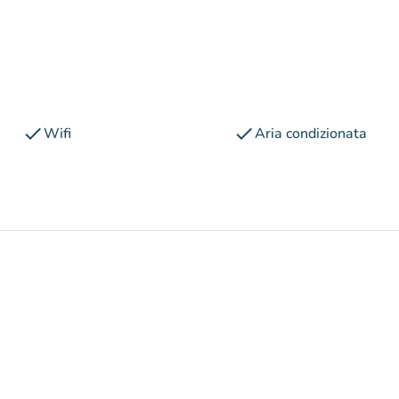
check
check
Wifi
Aria condizionata