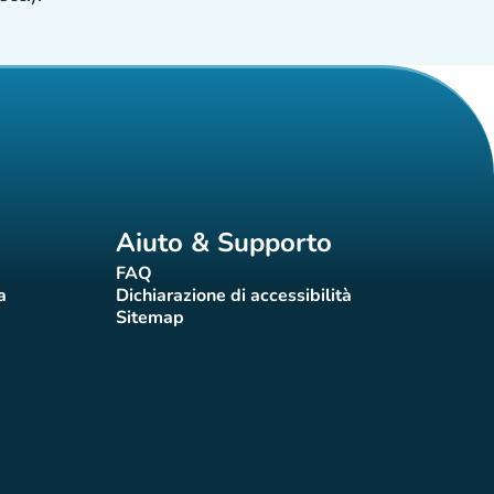
Aiuto & Supporto
FAQ
(nuova scheda)
a
Dichiarazione di accessibilità
eda)
(nuova scheda)
Sitemap
(nuova scheda)