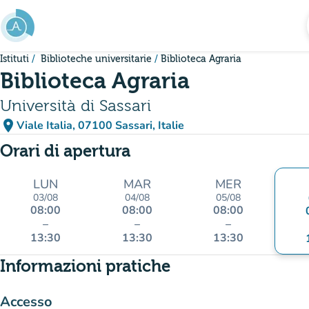
Vai al contenuto principale
Istituti
Biblioteche universitarie
Biblioteca Agraria
Biblioteca Agraria
Università di Sassari
place
Viale Italia, 07100 Sassari, Italie
(apri in Google Maps)
(nuova scheda)
Orari di apertura
LUN
MAR
MER
03/08
04/08
05/08
08:00
08:00
08:00
–
–
–
13:30
13:30
13:30
Informazioni pratiche
Accesso