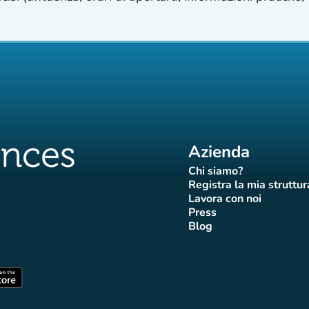
Azienda
Chi siamo?
(nuova scheda)
Registra la mia struttur
(nuova sch
Lavora con noi
(nuova scheda)
Press
da)
scheda)
va scheda)
nuova scheda)
(nuova scheda)
Blog
 Affluences
di Affluences
agram di Affluences
iktok di Affluences
na LinkedIn di Affluences
(nuova scheda)
heda)
(nuova scheda)