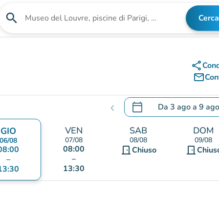
search
Cerca
Cerca una struttura
share
Cond
mail_outline
Cont
calendar_today
Da
3 ago
a
9 ag
chevron_left
.
Aprire il calendario per
VEN
SAB
DOM
GIO
07/08
08/08
09/08
06/08
08:00
08:00
door_front
door_front
Chiuso
Chius
–
–
13:30
13:30