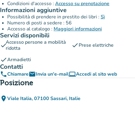
Condizioni d'accesso :
Accesso su prenotazione
Informazioni aggiuntive
Possibilità di prendere in prestito dei libri :
Sì
Numero di posti a sedere : 56
Accesso al catalogo :
Maggiori informazioni
Servizi disponibili
Accesso persone a mobilità
check
check
Prese elettriche
ridotta
check
Armadietti
Contatti
phone
email
computer
Chiamare
Invia un'e-mail
Accedi al sito web
(nuova scheda)
Posizione
place
Viale Italia, 07100 Sassari, Italie
(apri in Google Maps)
(nuova scheda)