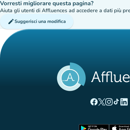
Vorresti migliorare questa pagina?
Aiuta gli utenti di Affluences ad accedere a dati più prec
edit
Suggerisci una modifica
(nuova scheda)
(nuova sche
(nuova 
(nuo
(
Pagina Facebook di
Pagina Twitter 
Pagina Inst
Pagina T
Pagi
(nuova sc