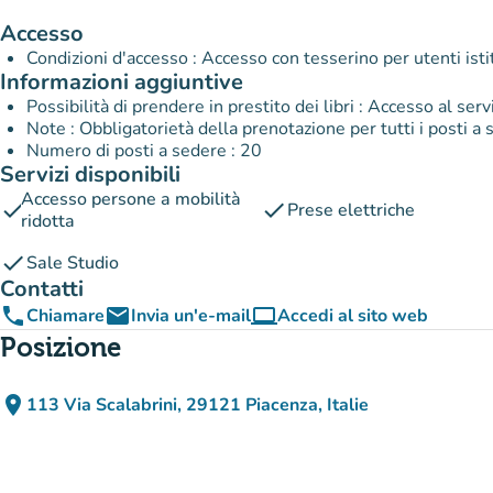
Accesso
Condizioni d'accesso : Accesso con tesserino per utenti isti
Informazioni aggiuntive
Possibilità di prendere in prestito dei libri : Accesso al ser
Note : Obbligatorietà della prenotazione per tutti i posti a
Numero di posti a sedere : 20
Servizi disponibili
Accesso persone a mobilità
check
check
Prese elettriche
ridotta
check
Sale Studio
Contatti
phone
email
computer
Chiamare
Invia un'e-mail
Accedi al sito web
(nuova scheda)
Posizione
place
113 Via Scalabrini, 29121 Piacenza, Italie
(apri in Google Maps)
(nuova scheda)