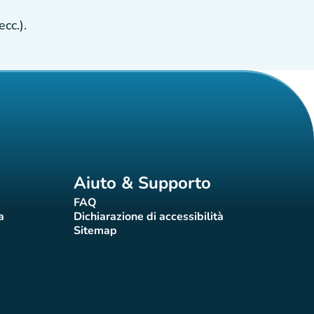
cc.).
Aiuto & Supporto
FAQ
(nuova scheda)
a
Dichiarazione di accessibilità
eda)
(nuova scheda)
Sitemap
(nuova scheda)