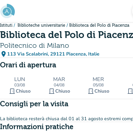
Vai al contenuto principale
Istituti
Biblioteche universitarie
Biblioteca del Polo di Piacenza
Biblioteca del Polo di Piacen
Politecnico di Milano
place
113 Via Scalabrini, 29121 Piacenza, Italie
(apri in Google Maps)
(nuova scheda)
Orari di apertura
LUN
MAR
MER
03/08
04/08
05/08
door_front
door_front
door_front
door_fro
Chiuso
Chiuso
Chiuso
Consigli per la visita
La biblioteca resterà chiusa dal 01 al 31 agosto estremi comp
Informazioni pratiche