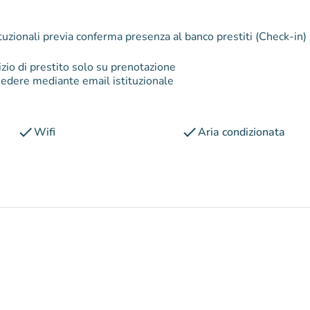
tuzionali previa conferma presenza al banco prestiti (Check-in)
vizio di prestito solo su prenotazione
 sedere mediante email istituzionale
check
check
Wifi
Aria condizionata