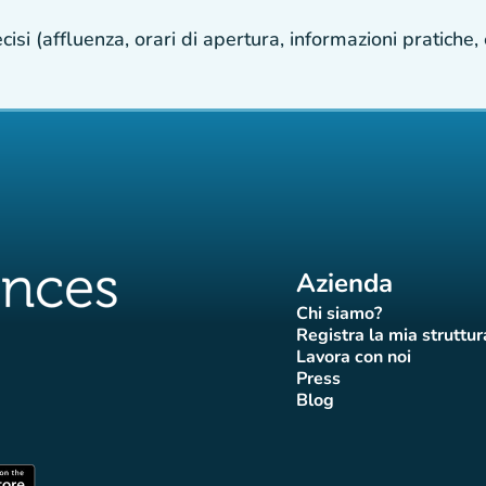
isi (affluenza, orari di apertura, informazioni pratiche, e
Azienda
Chi siamo?
(nuova scheda)
Registra la mia struttur
(nuova sch
Lavora con noi
(nuova scheda)
Press
da)
scheda)
va scheda)
nuova scheda)
(nuova scheda)
Blog
 Affluences
di Affluences
agram di Affluences
iktok di Affluences
na LinkedIn di Affluences
(nuova scheda)
heda)
(nuova scheda)