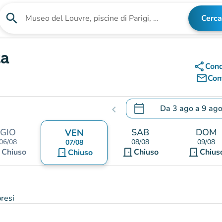
search
Cerca
Cerca una struttura
za
share
Cond
mail_outline
Cont
calendar_today
Da
3 ago
a
9 ag
chevron_left
.
Aprire il calendario per
GIO
SAB
DOM
VEN
06/08
08/08
09/08
07/08
nt
door_front
door_front
Chiuso
door_front
Chiuso
Chius
Chiuso
resi