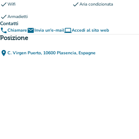
check
check
Wifi
Aria condizionata
check
Armadietti
Contatti
phone
email
computer
Chiamare
Invia un'e-mail
Accedi al sito web
(nuova scheda)
Posizione
place
C. Virgen Puerto, 10600 Plasencia, Espagne
(apri in Google Maps)
(nuova scheda)