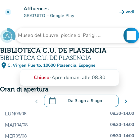
Vai al contenuto principale
Affluences
arrow_forward
vedi
clear
(nuova
GRATUITO
– Google Play
search
See
Cerca una struttura
BIBLIOTECA C.U. DE PLASENCIA
BIBLIOTECA C.U. DE PLASENCIA
place
C. Virgen Puerto, 10600 Plasencia, Espagne
(apri in Google Maps)
(nuova scheda)
Chiuso
-
Apre domani alle 08:30
Orari di apertura
calendar_today
chevron_left
Da
3 ago
a
9 ago
chevron_right
.
Aprire il calendario per modificare le da
LUN
08:30
–
14:00
03/08
MAR
08:30
–
14:00
04/08
MER
08:30
–
14:00
05/08