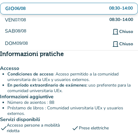
GIO
08:30
–
14:00
06/08
VEN
08:30
–
14:00
07/08
SAB
08/08
door_front
Chiuso
DOM
09/08
door_front
Chiuso
Informazioni pratiche
Accesso
Condiciones de acceso
: Acceso permitido a la comunidad
universitaria de la UEx y usuarios externos.
En período extraordinario de exámenes:
uso preferente para la
comunidad universitaria UEx.
Informazioni aggiuntive
Número de asientos : 88
Préstamo de libros : Comunidad universitaria UEx y usuarios
externos.
Servizi disponibili
Accesso persone a mobilità
check
check
Prese elettriche
ridotta