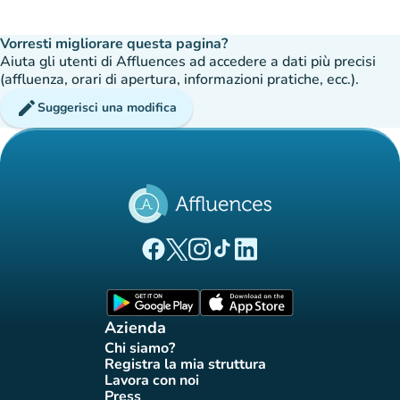
Vorresti migliorare questa pagina?
Aiuta gli utenti di Affluences ad accedere a dati più precisi
(affluenza, orari di apertura, informazioni pratiche, ecc.).
edit
Suggerisci una modifica
(nuova scheda)
(nuova scheda)
(nuova scheda)
(nuova scheda)
(nuova scheda)
Pagina Facebook di Affluences
Pagina Twitter di Affluences
Pagina Instagram di Affluences
Pagina Tiktok di Affluences
Pagina LinkedIn di Afflue
(nuova scheda)
(nuova scheda)
Azienda
Chi siamo?
(nuova scheda)
Registra la mia struttura
(nuova scheda)
Lavora con noi
(nuova scheda)
Press