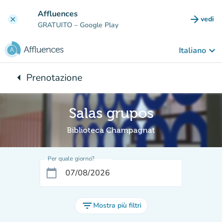
Vai al contenuto principale
Affluences
arrow_forward
vedi
clear
(nuova
GRATUITO
– Google Play
keyboard_arrow_down
Italiano
arrow_left
Prenotazione
Torna a:
Salas grupos
Biblioteca Champagnat
Per quale giorno?
calendar_today
filter_list
Mostra più filtri