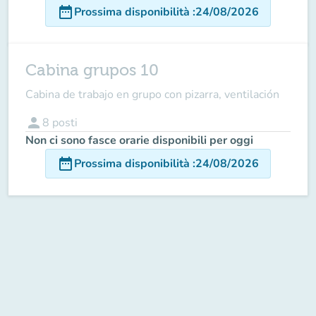
date_range
Prossima disponibilità
:
24/08/2026
Cabina grupos 10
Cabina de trabajo en grupo con pizarra, ventilación
person
8
posti
Non ci sono fasce orarie disponibili per oggi
date_range
Prossima disponibilità
:
24/08/2026