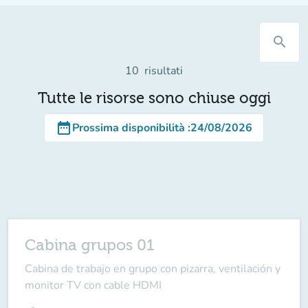
search
10
risultati
Tutte le risorse sono chiuse oggi
date_range
Prossima disponibilità
:
24/08/2026
Cabina grupos 01
Cabina de trabajo en grupo con pizarra, ventilación y
monitor TV con cable HDMI