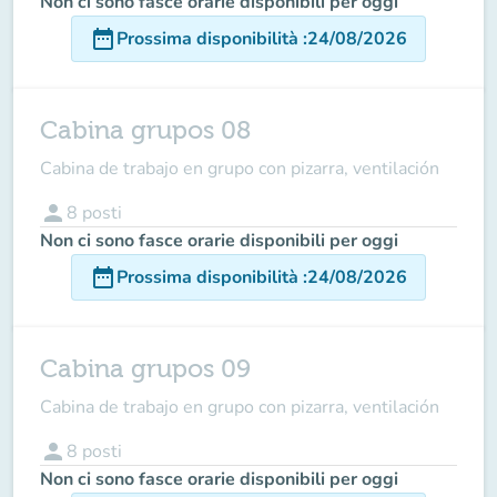
Non ci sono fasce orarie disponibili per oggi
date_range
Prossima disponibilità
:
24/08/2026
Cabina grupos 08
Cabina de trabajo en grupo con pizarra, ventilación
person
8
posti
Non ci sono fasce orarie disponibili per oggi
date_range
Prossima disponibilità
:
24/08/2026
Cabina grupos 09
Cabina de trabajo en grupo con pizarra, ventilación
person
8
posti
Non ci sono fasce orarie disponibili per oggi