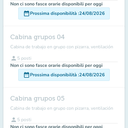
Non ci sono fasce orarie disponibili per oggi
date_range
Prossima disponibilità
:
24/08/2026
Cabina grupos 04
Cabina de trabajo en grupo con pizarra, ventilación
person
5
posti
Non ci sono fasce orarie disponibili per oggi
date_range
Prossima disponibilità
:
24/08/2026
Cabina grupos 05
Cabina de trabajo en grupo con pizarra, ventilación
person
5
posti
Non ci sono fasce orarie disponibili per oggi