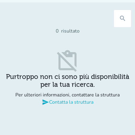
search
0
risultato
content_paste_off
Purtroppo non ci sono più disponibilità
per la tua ricerca.
Per ulteriori informazioni, contattare la struttura
send
Contatta la struttura