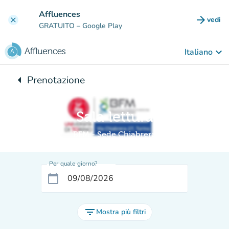
Vai al contenuto principale
Affluences
arrow_forward
vedi
clear
(nuova
GRATUITO
– Google Play
keyboard_arrow_down
Italiano
arrow_left
Prenotazione
Torna a:
Sala lettura
BFM - Sede Chiabrera
Per quale giorno?
calendar_today
filter_list
Mostra più filtri