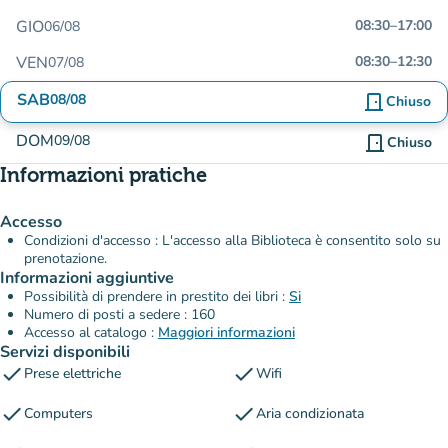
GIO
08:30
–
17:00
06/08
VEN
08:30
–
12:30
07/08
SAB
08/08
door_front
Chiuso
DOM
09/08
door_front
Chiuso
Informazioni pratiche
Accesso
Condizioni d'accesso : L'accesso alla Biblioteca è consentito solo su
prenotazione.
Informazioni aggiuntive
Possibilità di prendere in prestito dei libri :
Si
Numero di posti a sedere : 160
Accesso al catalogo :
Maggiori informazioni
Servizi disponibili
check
check
Prese elettriche
Wifi
check
check
Computers
Aria condizionata