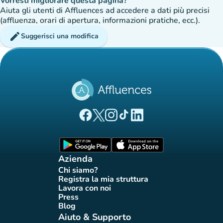
Vorresti migliorare questa pagina?
Aiuta gli utenti di Affluences ad accedere a dati più precisi
(affluenza, orari di apertura, informazioni pratiche, ecc.).
edit
Suggerisci una modifica
(nuova scheda)
(nuova scheda)
(nuova scheda)
(nuova scheda)
(nuova scheda)
Pagina Facebook di Affluences
Pagina Twitter di Affluences
Pagina Instagram di Affluences
Pagina Tiktok di Affluences
Pagina LinkedIn di Afflue
(nuova scheda)
(nuova scheda)
Azienda
Chi siamo?
(nuova scheda)
Registra la mia struttura
(nuova scheda)
Lavora con noi
(nuova scheda)
Press
(nuova scheda)
Blog
(nuova scheda)
Aiuto & Supporto