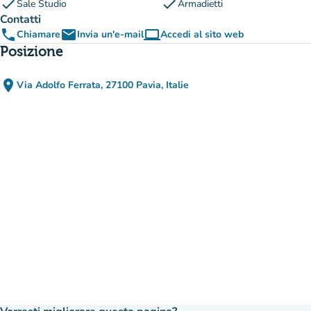
check
check
Sale Studio
Armadietti
Contatti
phone
email
computer
Chiamare
Invia un'e-mail
Accedi al sito web
(nuova scheda)
Posizione
place
Via Adolfo Ferrata, 27100 Pavia, Italie
(apri in Google Maps)
(nuova scheda)