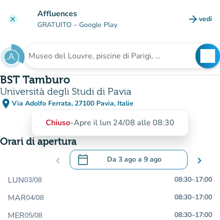
Vai al contenuto principale
Affluences
arrow_forward
vedi
clear
(nuova
GRATUITO
– Google Play
search
See
Cerca una struttura
BST Tamburo
Università degli Studi di Pavia
place
Via Adolfo Ferrata, 27100 Pavia, Italie
(apri in Google Maps)
(nuova scheda)
Chiuso
-
Apre il lun 24/08 alle 08:30
Orari di apertura
calendar_today
chevron_left
Da
3 ago
a
9 ago
chevron_right
.
Aprire il calendario per modificare le da
LUN
08:30
–
17:00
03/08
MAR
08:30
–
17:00
04/08
MER
08:30
–
17:00
05/08