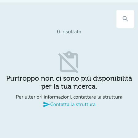
search
0
risultato
content_paste_off
Purtroppo non ci sono più disponibilità
per la tua ricerca.
Per ulteriori informazioni, contattare la struttura
send
Contatta la struttura