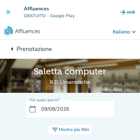
Vai al contenuto principale
Affluences
arrow_forward
vedi
clear
(nuova
GRATUITO
– Google Play
keyboard_arrow_down
Italiano
arrow_left
Prenotazione
Torna a:
Saletta computer
B.D. Umanistiche
Per quale giorno?
calendar_today
filter_list
Mostra più filtri