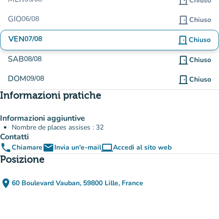
door_front
Chiuso
GIO
06/08
door_front
Chiuso
VEN
07/08
door_front
Chiuso
SAB
08/08
door_front
Chiuso
DOM
09/08
door_front
Chiuso
Informazioni pratiche
Informazioni aggiuntive
Nombre de places assises : 32
Contatti
phone
email
computer
Chiamare
Invia un'e-mail
Accedi al sito web
(nuova scheda)
Posizione
place
60 Boulevard Vauban, 59800 Lille, France
(apri in Google Maps)
(nuova scheda)