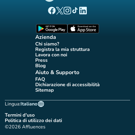
(nuova scheda)
(nuova scheda)
(nuova scheda)
(nuova scheda)
(nuova scheda)
Pagina Facebook di Affluences
Pagina Twitter di Affluences
Pagina Instagram di Affluences
Pagina Tiktok di Affluences
Pagina LinkedIn di Afflue
(nuova scheda)
(nuova scheda)
Azienda
Chi siamo?
(nuova scheda)
Registra la mia struttura
(nuova scheda)
Lavora con noi
(nuova scheda)
Press
(nuova scheda)
Blog
(nuova scheda)
Aiuto & Supporto
FAQ
(nuova scheda)
Dichiarazione di accessibilità
(nuova scheda)
Sitemap
(nuova scheda)
language
Lingua:
Italiano
Termini d'uso
(nuova scheda)
Politica di utilizzo dei dati
(nuova scheda)
©2026 Affluences