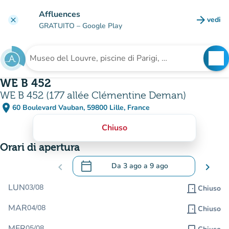
Vai al contenuto principale
Affluences
arrow_forward
vedi
clear
(nuova
GRATUITO
– Google Play
search
See
Cerca una struttura
WE B 452
WE B 452 (177 allée Clémentine Deman)
place
60 Boulevard Vauban, 59800 Lille, France
(apri in Google Maps)
(nuova scheda)
Chiuso
Orari di apertura
calendar_today
chevron_left
Da
3 ago
a
9 ago
chevron_right
.
Aprire il calendario per modificare le da
LUN
03/08
door_front
Chiuso
MAR
04/08
door_front
Chiuso
MER
05/08