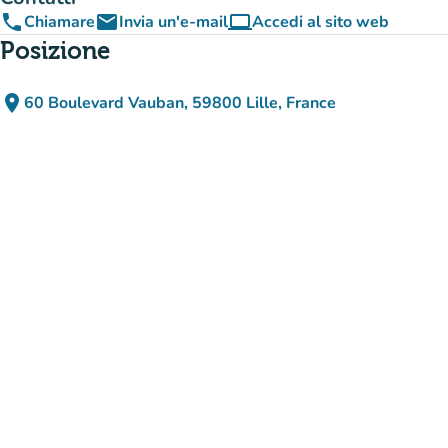
phone
email
computer
Chiamare
Invia un'e-mail
Accedi al sito web
(nuova scheda)
Posizione
place
60 Boulevard Vauban, 59800 Lille, France
(apri in Google Maps)
(nuova scheda)