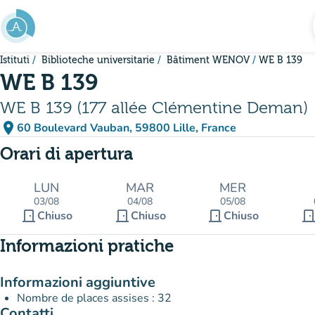
Vai al contenuto principale
Istituti
Biblioteche universitarie
Bâtiment WENOV
WE B 139
WE B 139
WE B 139 (177 allée Clémentine Deman)
place
60 Boulevard Vauban, 59800 Lille, France
(apri in Google Maps)
(nuova scheda)
Orari di apertura
LUN
MAR
MER
03/08
04/08
05/08
door_front
door_front
door_front
door_fro
Chiuso
Chiuso
Chiuso
Informazioni pratiche
Informazioni aggiuntive
Nombre de places assises : 32
Contatti