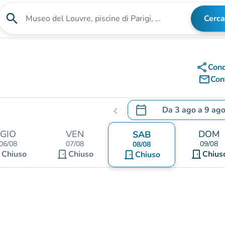
search
Cerca
Cerca una struttura
share
Cond
mail_outline
Cont
calendar_today
Da
3 ago
a
9 ag
chevron_left
.
Aprire il calendario per
GIO
VEN
DOM
SAB
06/08
07/08
09/08
08/08
nt
door_front
door_front
Chiuso
Chiuso
door_front
Chius
Chiuso