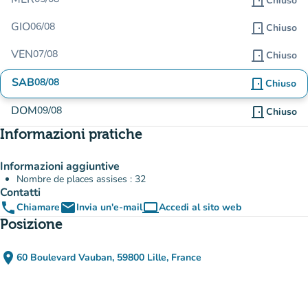
door_front
Chiuso
GIO
06/08
door_front
Chiuso
VEN
07/08
door_front
Chiuso
SAB
08/08
door_front
Chiuso
DOM
09/08
door_front
Chiuso
Informazioni pratiche
Informazioni aggiuntive
Nombre de places assises : 32
Contatti
phone
email
computer
Chiamare
Invia un'e-mail
Accedi al sito web
(nuova scheda)
Posizione
place
60 Boulevard Vauban, 59800 Lille, France
(apri in Google Maps)
(nuova scheda)