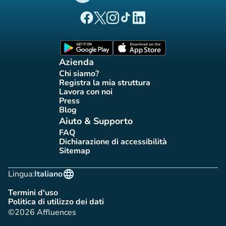
(nuova scheda)
(nuova scheda)
(nuova scheda)
(nuova scheda)
(nuova scheda)
Pagina Facebook di Affluences
Pagina Twitter di Affluences
Pagina Instagram di Affluences
Pagina Tiktok di Affluences
Pagina LinkedIn di Afflue
(nuova scheda)
(nuova scheda)
Azienda
Chi siamo?
(nuova scheda)
Registra la mia struttura
(nuova scheda)
Lavora con noi
(nuova scheda)
Press
(nuova scheda)
Blog
(nuova scheda)
Aiuto & Supporto
FAQ
(nuova scheda)
Dichiarazione di accessibilità
(nuova scheda)
Sitemap
(nuova scheda)
language
Lingua:
Italiano
Termini d'uso
(nuova scheda)
Politica di utilizzo dei dati
(nuova scheda)
©2026 Affluences