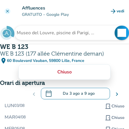
Vai al contenuto principale
Affluences
arrow_forward
vedi
clear
(nuova
GRATUITO
– Google Play
search
See
Cerca una struttura
WE B 123
WE B 123 (177 allée Clémentine deman)
place
60 Boulevard Vauban, 59800 Lille, France
(apri in Google Maps)
(nuova scheda)
Chiuso
Orari di apertura
calendar_today
chevron_left
Da
3 ago
a
9 ago
chevron_right
.
Aprire il calendario per modificare le da
LUN
03/08
door_front
Chiuso
MAR
04/08
door_front
Chiuso
MER
05/08