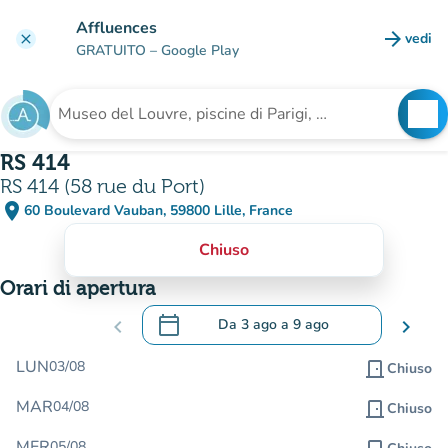
Vai al contenuto principale
Affluences
arrow_forward
vedi
clear
(nuova
GRATUITO
– Google Play
search
See
Cerca una struttura
RS 414
RS 414 (58 rue du Port)
place
60 Boulevard Vauban, 59800 Lille, France
(apri in Google Maps)
(nuova scheda)
Chiuso
Orari di apertura
calendar_today
chevron_left
Da
3 ago
a
9 ago
chevron_right
.
Aprire il calendario per modificare le da
LUN
03/08
door_front
Chiuso
MAR
04/08
door_front
Chiuso
MER
05/08