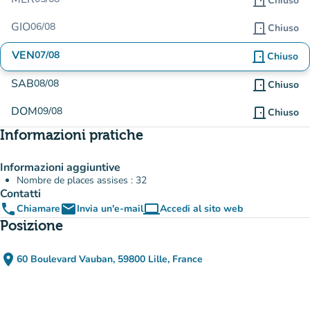
door_front
Chiuso
GIO
06/08
door_front
Chiuso
VEN
07/08
door_front
Chiuso
SAB
08/08
door_front
Chiuso
DOM
09/08
door_front
Chiuso
Informazioni pratiche
Informazioni aggiuntive
Nombre de places assises : 32
Contatti
phone
email
computer
Chiamare
Invia un'e-mail
Accedi al sito web
(nuova scheda)
Posizione
place
60 Boulevard Vauban, 59800 Lille, France
(apri in Google Maps)
(nuova scheda)