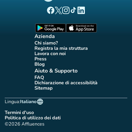
(nuova scheda)
(nuova scheda)
(nuova scheda)
(nuova scheda)
(nuova scheda)
Pagina Facebook di Affluences
Pagina Twitter di Affluences
Pagina Instagram di Affluences
Pagina Tiktok di Affluences
Pagina LinkedIn di Afflue
(nuova scheda)
(nuova scheda)
Azienda
Chi siamo?
(nuova scheda)
Registra la mia struttura
(nuova scheda)
Lavora con noi
(nuova scheda)
Press
(nuova scheda)
Blog
(nuova scheda)
Aiuto & Supporto
FAQ
(nuova scheda)
Dichiarazione di accessibilità
(nuova scheda)
Sitemap
(nuova scheda)
language
Lingua:
Italiano
Termini d'uso
(nuova scheda)
Politica di utilizzo dei dati
(nuova scheda)
©2026 Affluences