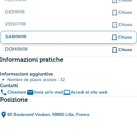
door_front
Chiuso
GIO
06/08
door_front
Chiuso
VEN
07/08
door_front
Chiuso
SAB
08/08
door_front
Chiuso
DOM
09/08
door_front
Chiuso
Informazioni pratiche
Informazioni aggiuntive
Nombre de places assises : 32
Contatti
phone
email
computer
Chiamare
Invia un'e-mail
Accedi al sito web
(nuova scheda)
Posizione
place
60 Boulevard Vauban, 59800 Lille, France
(apri in Google Maps)
(nuova scheda)