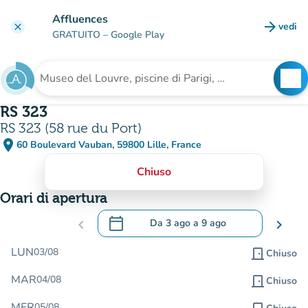
Vai al contenuto principale
Affluences
arrow_forward
vedi
clear
(nuova
GRATUITO
– Google Play
search
See
Cerca una struttura
RS 323
RS 323 (58 rue du Port)
place
60 Boulevard Vauban, 59800 Lille, France
(apri in Google Maps)
(nuova scheda)
Chiuso
Orari di apertura
calendar_today
chevron_left
Da
3 ago
a
9 ago
chevron_right
.
Aprire il calendario per modificare le da
LUN
03/08
door_front
Chiuso
MAR
04/08
door_front
Chiuso
MER
05/08