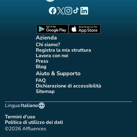
(nuova scheda)
(nuova scheda)
(nuova scheda)
(nuova scheda)
(nuova scheda)
Pagina Facebook di Affluences
Pagina Twitter di Affluences
Pagina Instagram di Affluences
Pagina Tiktok di Affluences
Pagina LinkedIn di Afflue
(nuova scheda)
(nuova scheda)
Azienda
Chi siamo?
(nuova scheda)
Registra la mia struttura
(nuova scheda)
Lavora con noi
(nuova scheda)
Press
(nuova scheda)
Blog
(nuova scheda)
Aiuto & Supporto
FAQ
(nuova scheda)
Dichiarazione di accessibilità
(nuova scheda)
Sitemap
(nuova scheda)
language
Lingua:
Italiano
Termini d'uso
(nuova scheda)
Politica di utilizzo dei dati
(nuova scheda)
©2026 Affluences