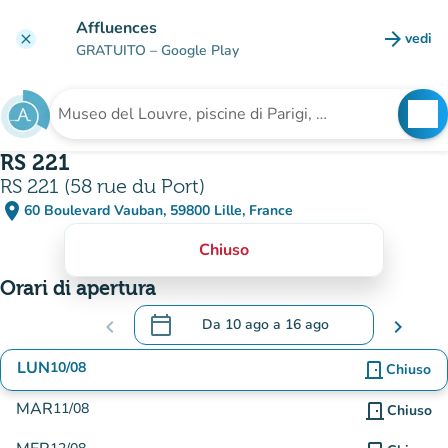
Vai al contenuto principale
Affluences
arrow_forward
vedi
clear
(nuova
GRATUITO
– Google Play
search
See
Cerca una struttura
RS 221
RS 221 (58 rue du Port)
place
60 Boulevard Vauban, 59800 Lille, France
(apri in Google Maps)
(nuova scheda)
Chiuso
Orari di apertura
calendar_today
chevron_left
Da
10 ago
a
16 ago
chevron_right
.
Aprire il calendario per modificare le dat
LUN
10/08
door_front
Chiuso
MAR
11/08
door_front
Chiuso