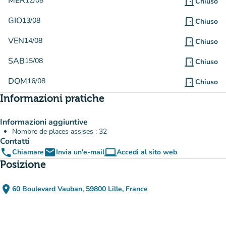
MER
12/08
door_front
Chiuso
GIO
13/08
door_front
Chiuso
VEN
14/08
door_front
Chiuso
SAB
15/08
door_front
Chiuso
DOM
16/08
door_front
Chiuso
Informazioni pratiche
Informazioni aggiuntive
Nombre de places assises : 32
Contatti
phone
email
computer
Chiamare
Invia un'e-mail
Accedi al sito web
(nuova scheda)
Posizione
place
60 Boulevard Vauban, 59800 Lille, France
(apri in Google Maps)
(nuova scheda)