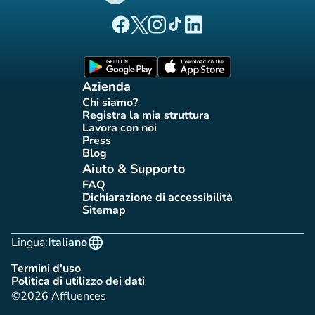
(nuova scheda)
(nuova scheda)
(nuova scheda)
(nuova scheda)
(nuova scheda)
Pagina Facebook di Affluences
Pagina Twitter di Affluences
Pagina Instagram di Affluences
Pagina Tiktok di Affluences
Pagina LinkedIn di Afflue
(nuova scheda)
(nuova scheda)
Azienda
Chi siamo?
(nuova scheda)
Registra la mia struttura
(nuova scheda)
Lavora con noi
(nuova scheda)
Press
(nuova scheda)
Blog
(nuova scheda)
Aiuto & Supporto
FAQ
(nuova scheda)
Dichiarazione di accessibilità
(nuova scheda)
Sitemap
(nuova scheda)
language
Lingua:
Italiano
Termini d'uso
(nuova scheda)
Politica di utilizzo dei dati
(nuova scheda)
©2026 Affluences