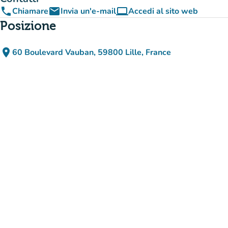
phone
email
computer
Chiamare
Invia un'e-mail
Accedi al sito web
(nuova scheda)
Posizione
place
60 Boulevard Vauban, 59800 Lille, France
(apri in Google Maps)
(nuova scheda)