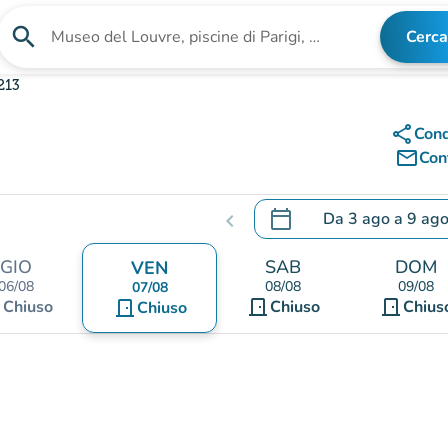
search
Cerca
Cerca una struttura
213
share
Cond
mail_outline
Cont
calendar_today
Da
3 ago
a
9 ag
chevron_left
.
Aprire il calendario per
GIO
SAB
DOM
VEN
06/08
08/08
09/08
07/08
nt
door_front
door_front
Chiuso
door_front
Chiuso
Chius
Chiuso