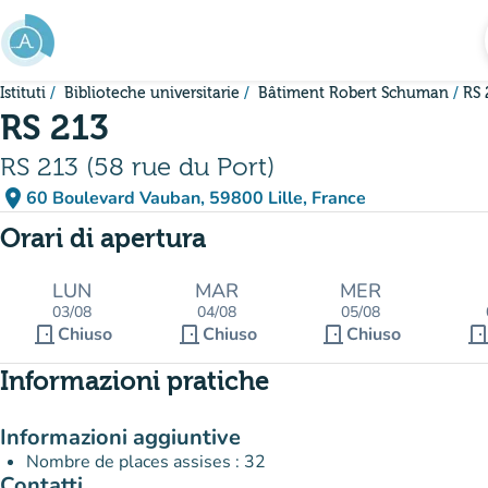
Vai al contenuto principale
Istituti
Biblioteche universitarie
Bâtiment Robert Schuman
RS 
RS 213
RS 213 (58 rue du Port)
place
60 Boulevard Vauban, 59800 Lille, France
(apri in Google Maps)
(nuova scheda)
Orari di apertura
LUN
MAR
MER
03/08
04/08
05/08
door_front
door_front
door_front
door_fro
Chiuso
Chiuso
Chiuso
Informazioni pratiche
Informazioni aggiuntive
Nombre de places assises : 32
Contatti