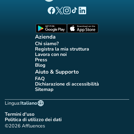
(nuova scheda)
(nuova scheda)
(nuova scheda)
(nuova scheda)
(nuova scheda)
Pagina Facebook di Affluences
Pagina Twitter di Affluences
Pagina Instagram di Affluences
Pagina Tiktok di Affluences
Pagina LinkedIn di Afflue
(nuova scheda)
(nuova scheda)
Azienda
Chi siamo?
(nuova scheda)
Registra la mia struttura
(nuova scheda)
Lavora con noi
(nuova scheda)
Press
(nuova scheda)
Blog
(nuova scheda)
Aiuto & Supporto
FAQ
(nuova scheda)
Dichiarazione di accessibilità
(nuova scheda)
Sitemap
(nuova scheda)
language
Lingua:
Italiano
Termini d'uso
(nuova scheda)
Politica di utilizzo dei dati
(nuova scheda)
©2026 Affluences