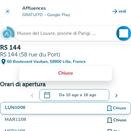
Vai al contenuto principale
Affluences
arrow_forward
vedi
clear
(nuova
GRATUITO
– Google Play
search
See
Cerca una struttura
RS 144
RS 144 (58 rue du Port)
place
60 Boulevard Vauban, 59800 Lille, France
(apri in Google Maps)
(nuova scheda)
Chiuso
Orari di apertura
calendar_today
chevron_left
Da
10 ago
a
16 ago
chevron_right
.
Aprire il calendario per modificare le dat
LUN
10/08
door_front
Chiuso
MAR
11/08
door_front
Chiuso