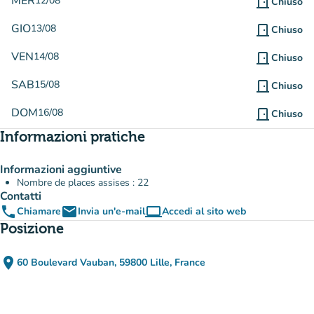
MER
12/08
door_front
Chiuso
GIO
13/08
door_front
Chiuso
VEN
14/08
door_front
Chiuso
SAB
15/08
door_front
Chiuso
DOM
16/08
door_front
Chiuso
Informazioni pratiche
Informazioni aggiuntive
Nombre de places assises : 22
Contatti
phone
email
computer
Chiamare
Invia un'e-mail
Accedi al sito web
(nuova scheda)
Posizione
place
60 Boulevard Vauban, 59800 Lille, France
(apri in Google Maps)
(nuova scheda)