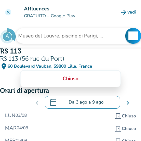
Vai al contenuto principale
Affluences
arrow_forward
vedi
clear
(nuova
GRATUITO
– Google Play
search
See
Cerca una struttura
RS 113
RS 113 (56 rue du Port)
place
60 Boulevard Vauban, 59800 Lille, France
(apri in Google Maps)
(nuova scheda)
Chiuso
Orari di apertura
calendar_today
chevron_left
Da
3 ago
a
9 ago
chevron_right
.
Aprire il calendario per modificare le da
LUN
03/08
door_front
Chiuso
MAR
04/08
door_front
Chiuso
MER
05/08