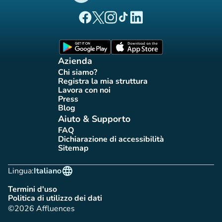
(nuova scheda)
(nuova scheda)
(nuova scheda)
(nuova scheda)
(nuova scheda)
Pagina Facebook di Affluences
Pagina Twitter di Affluences
Pagina Instagram di Affluences
Pagina Tiktok di Affluences
Pagina LinkedIn di Afflue
(nuova scheda)
(nuova scheda)
Azienda
Chi siamo?
(nuova scheda)
Registra la mia struttura
(nuova scheda)
Lavora con noi
(nuova scheda)
Press
(nuova scheda)
Blog
(nuova scheda)
Aiuto & Supporto
FAQ
(nuova scheda)
Dichiarazione di accessibilità
(nuova scheda)
Sitemap
(nuova scheda)
language
Lingua:
Italiano
Termini d'uso
(nuova scheda)
Politica di utilizzo dei dati
(nuova scheda)
©2026 Affluences