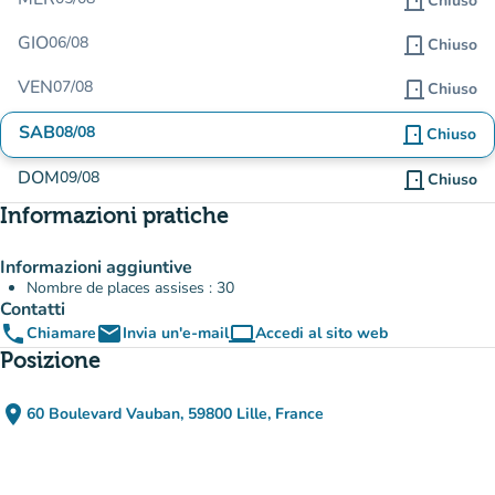
door_front
Chiuso
GIO
06/08
door_front
Chiuso
VEN
07/08
door_front
Chiuso
SAB
08/08
door_front
Chiuso
DOM
09/08
door_front
Chiuso
Informazioni pratiche
Informazioni aggiuntive
Nombre de places assises : 30
Contatti
phone
email
computer
Chiamare
Invia un'e-mail
Accedi al sito web
(nuova scheda)
Posizione
place
60 Boulevard Vauban, 59800 Lille, France
(apri in Google Maps)
(nuova scheda)