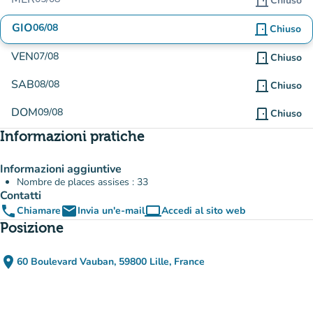
door_front
Chiuso
GIO
06/08
door_front
Chiuso
VEN
07/08
door_front
Chiuso
SAB
08/08
door_front
Chiuso
DOM
09/08
door_front
Chiuso
Informazioni pratiche
Informazioni aggiuntive
Nombre de places assises : 33
Contatti
phone
email
computer
Chiamare
Invia un'e-mail
Accedi al sito web
(nuova scheda)
Posizione
place
60 Boulevard Vauban, 59800 Lille, France
(apri in Google Maps)
(nuova scheda)