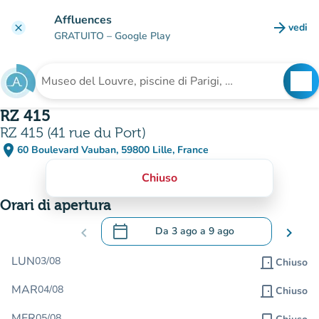
Vai al contenuto principale
Affluences
arrow_forward
vedi
clear
(nuova
GRATUITO
– Google Play
search
See
Cerca una struttura
RZ 415
RZ 415 (41 rue du Port)
place
60 Boulevard Vauban, 59800 Lille, France
(apri in Google Maps)
(nuova scheda)
Chiuso
Orari di apertura
calendar_today
chevron_left
Da
3 ago
a
9 ago
chevron_right
.
Aprire il calendario per modificare le da
LUN
03/08
door_front
Chiuso
MAR
04/08
door_front
Chiuso
MER
05/08