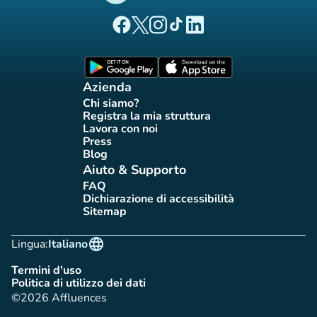
(nuova scheda)
(nuova scheda)
(nuova scheda)
(nuova scheda)
(nuova scheda)
Pagina Facebook di Affluences
Pagina Twitter di Affluences
Pagina Instagram di Affluences
Pagina Tiktok di Affluences
Pagina LinkedIn di Afflue
(nuova scheda)
(nuova scheda)
Azienda
Chi siamo?
(nuova scheda)
Registra la mia struttura
(nuova scheda)
Lavora con noi
(nuova scheda)
Press
(nuova scheda)
Blog
(nuova scheda)
Aiuto & Supporto
FAQ
(nuova scheda)
Dichiarazione di accessibilità
(nuova scheda)
Sitemap
(nuova scheda)
language
Lingua:
Italiano
Termini d'uso
(nuova scheda)
Politica di utilizzo dei dati
(nuova scheda)
©2026 Affluences