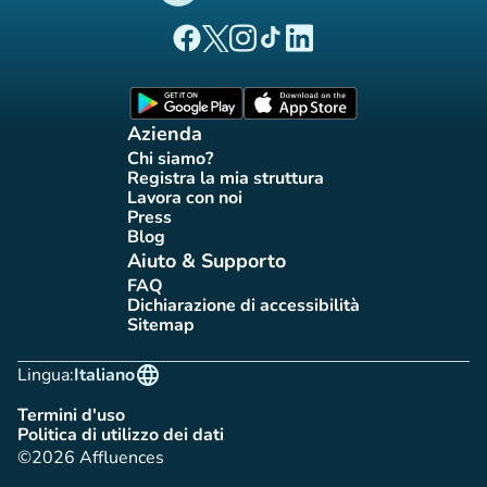
(nuova scheda)
(nuova scheda)
(nuova scheda)
(nuova scheda)
(nuova scheda)
Pagina Facebook di Affluences
Pagina Twitter di Affluences
Pagina Instagram di Affluences
Pagina Tiktok di Affluences
Pagina LinkedIn di Afflue
(nuova scheda)
(nuova scheda)
Azienda
Chi siamo?
(nuova scheda)
Registra la mia struttura
(nuova scheda)
Lavora con noi
(nuova scheda)
Press
(nuova scheda)
Blog
(nuova scheda)
Aiuto & Supporto
FAQ
(nuova scheda)
Dichiarazione di accessibilità
(nuova scheda)
Sitemap
(nuova scheda)
language
Lingua:
Italiano
Termini d'uso
(nuova scheda)
Politica di utilizzo dei dati
(nuova scheda)
©2026 Affluences