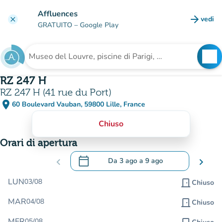
Vai al contenuto principale
Affluences
arrow_forward
vedi
clear
(nuova
GRATUITO
– Google Play
search
See
Cerca una struttura
RZ 247 H
RZ 247 H (41 rue du Port)
place
60 Boulevard Vauban, 59800 Lille, France
(apri in Google Maps)
(nuova scheda)
Chiuso
Orari di apertura
calendar_today
chevron_left
Da
3 ago
a
9 ago
chevron_right
.
Aprire il calendario per modificare le da
LUN
03/08
door_front
Chiuso
MAR
04/08
door_front
Chiuso
MER
05/08