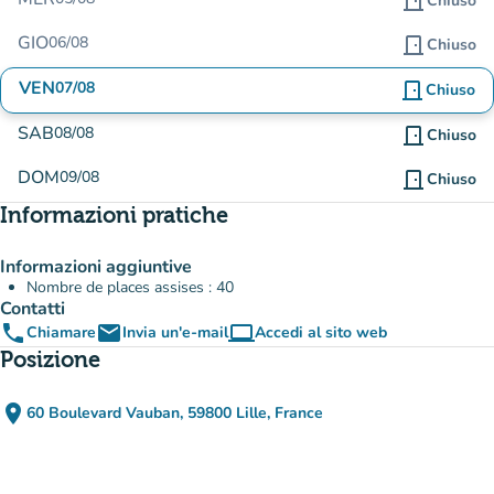
door_front
Chiuso
GIO
06/08
door_front
Chiuso
VEN
07/08
door_front
Chiuso
SAB
08/08
door_front
Chiuso
DOM
09/08
door_front
Chiuso
Informazioni pratiche
Informazioni aggiuntive
Nombre de places assises : 40
Contatti
phone
email
computer
Chiamare
Invia un'e-mail
Accedi al sito web
(nuova scheda)
Posizione
place
60 Boulevard Vauban, 59800 Lille, France
(apri in Google Maps)
(nuova scheda)