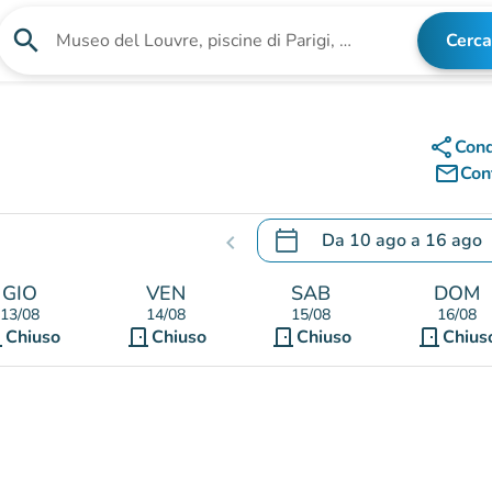
search
Cerca
Cerca una struttura
share
Cond
mail_outline
Cont
calendar_today
Da
10 ago
a
16 ago
chevron_left
.
Aprire il calendario per mo
GIO
VEN
SAB
DOM
13/08
14/08
15/08
16/08
ont
door_front
door_front
door_front
Chiuso
Chiuso
Chiuso
Chius