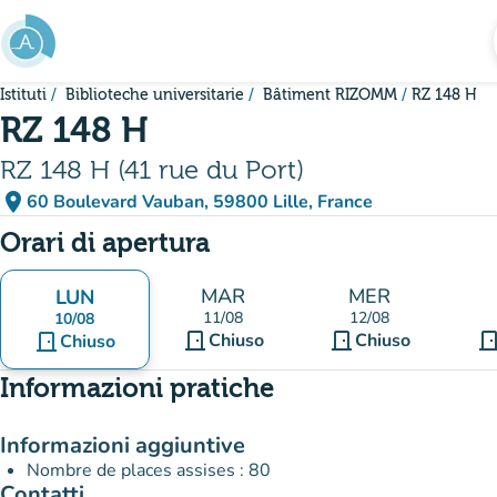
Vai al contenuto principale
Istituti
Biblioteche universitarie
Bâtiment RIZOMM
RZ 148 H
RZ 148 H
RZ 148 H (41 rue du Port)
place
60 Boulevard Vauban, 59800 Lille, France
(apri in Google Maps)
(nuova scheda)
Orari di apertura
MAR
MER
LUN
11/08
12/08
10/08
door_front
door_front
door_fr
door_front
Chiuso
Chiuso
Chiuso
Informazioni pratiche
Informazioni aggiuntive
Nombre de places assises : 80
Contatti