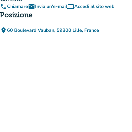
phone
email
computer
Chiamare
Invia un'e-mail
Accedi al sito web
(nuova scheda)
Posizione
place
60 Boulevard Vauban, 59800 Lille, France
(apri in Google Maps)
(nuova scheda)