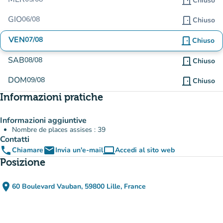
door_front
Chiuso
GIO
06/08
door_front
Chiuso
VEN
07/08
door_front
Chiuso
SAB
08/08
door_front
Chiuso
DOM
09/08
door_front
Chiuso
Informazioni pratiche
Informazioni aggiuntive
Nombre de places assises : 39
Contatti
phone
email
computer
Chiamare
Invia un'e-mail
Accedi al sito web
(nuova scheda)
Posizione
place
60 Boulevard Vauban, 59800 Lille, France
(apri in Google Maps)
(nuova scheda)