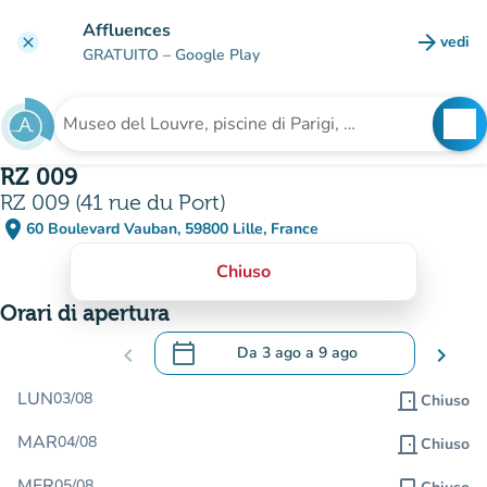
Vai al contenuto principale
Affluences
arrow_forward
vedi
clear
(nuova
GRATUITO
– Google Play
search
See
Cerca una struttura
RZ 009
RZ 009 (41 rue du Port)
place
60 Boulevard Vauban, 59800 Lille, France
(apri in Google Maps)
(nuova scheda)
Chiuso
Orari di apertura
calendar_today
chevron_left
Da
3 ago
a
9 ago
chevron_right
.
Aprire il calendario per modificare le da
LUN
03/08
door_front
Chiuso
MAR
04/08
door_front
Chiuso
MER
05/08