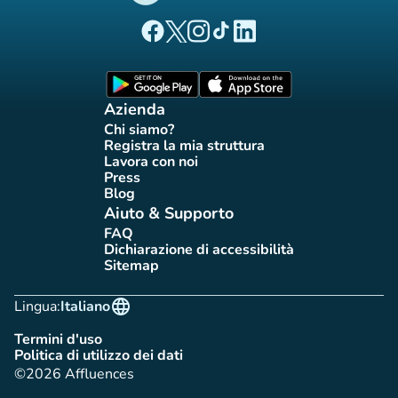
(nuova scheda)
(nuova scheda)
(nuova scheda)
(nuova scheda)
(nuova scheda)
Pagina Facebook di Affluences
Pagina Twitter di Affluences
Pagina Instagram di Affluences
Pagina Tiktok di Affluences
Pagina LinkedIn di Afflue
(nuova scheda)
(nuova scheda)
Azienda
Chi siamo?
(nuova scheda)
Registra la mia struttura
(nuova scheda)
Lavora con noi
(nuova scheda)
Press
(nuova scheda)
Blog
(nuova scheda)
Aiuto & Supporto
FAQ
(nuova scheda)
Dichiarazione di accessibilità
(nuova scheda)
Sitemap
(nuova scheda)
language
Lingua:
Italiano
Termini d'uso
(nuova scheda)
Politica di utilizzo dei dati
(nuova scheda)
©2026 Affluences