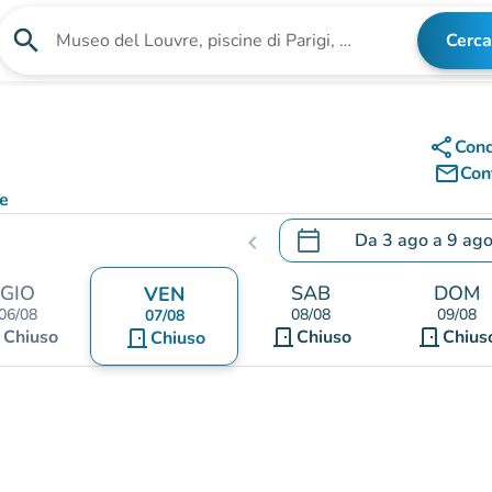
search
Cerca
Cerca una struttura
share
Cond
mail_outline
Cont
ce
calendar_today
Da
3 ago
a
9 ag
chevron_left
.
Aprire il calendario per
GIO
SAB
DOM
VEN
06/08
08/08
09/08
07/08
nt
door_front
door_front
Chiuso
door_front
Chiuso
Chius
Chiuso