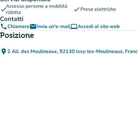
Accesso persone a mobilità
check
check
Prese elettriche
ridotta
Contatti
phone
email
computer
Chiamare
Invia un'e-mail
Accedi al sito web
(nuova scheda)
Posizione
place
2 All. des Moulineaux, 92130 Issy-les-Moulineaux, Fran
(apri in Google Maps)
(nuova scheda)