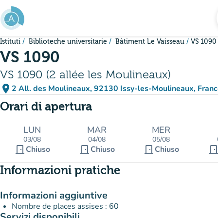
Vai al contenuto principale
Istituti
Biblioteche universitarie
Bâtiment Le Vaisseau
VS 1090
VS 1090
VS 1090 (2 allée les Moulineaux)
place
2 All. des Moulineaux, 92130 Issy-les-Moulineaux, Fran
(apri in Google Maps)
(nuova scheda)
Orari di apertura
LUN
MAR
MER
03/08
04/08
05/08
door_front
door_front
door_front
door_fro
Chiuso
Chiuso
Chiuso
Informazioni pratiche
Informazioni aggiuntive
Nombre de places assises : 60
Servizi disponibili