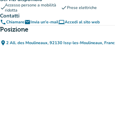
Accesso persone a mobilità
check
check
Prese elettriche
ridotta
Contatti
phone
email
computer
Chiamare
Invia un'e-mail
Accedi al sito web
(nuova scheda)
Posizione
place
2 All. des Moulineaux, 92130 Issy-les-Moulineaux, Fran
(apri in Google Maps)
(nuova scheda)