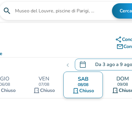
search
Cerca
Cerca una struttura
share
Cond
mail_outline
Cont
ce
calendar_today
Da
3 ago
a
9 ag
chevron_left
.
Aprire il calendario per
GIO
VEN
DOM
SAB
06/08
07/08
09/08
08/08
nt
door_front
door_front
Chiuso
Chiuso
door_front
Chius
Chiuso