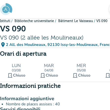
Vai al contenuto principale
Istituti
Biblioteche universitarie
Bâtiment Le Vaisseau
VS 090
VS 090
VS 090 (2 allée les Moulineaux)
place
2 All. des Moulineaux, 92130 Issy-les-Moulineaux, Fran
(apri in Google Maps)
(nuova scheda)
Orari di apertura
LUN
MAR
MER
03/08
04/08
05/08
door_front
door_front
door_front
door_fro
Chiuso
Chiuso
Chiuso
Informazioni pratiche
Informazioni aggiuntive
Nombre de places assises : 40
Servizi disponibili