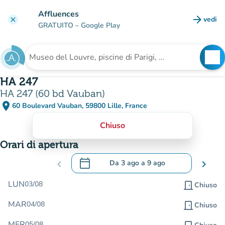
Vai al contenuto principale
Affluences
arrow_forward
vedi
clear
(nuova
GRATUITO
– Google Play
search
See
Cerca una struttura
HA 247
HA 247 (60 bd Vauban)
place
60 Boulevard Vauban, 59800 Lille, France
(apri in Google Maps)
(nuova scheda)
Chiuso
Orari di apertura
calendar_today
chevron_left
Da
3 ago
a
9 ago
chevron_right
.
Aprire il calendario per modificare le da
LUN
03/08
door_front
Chiuso
MAR
04/08
door_front
Chiuso
MER
05/08