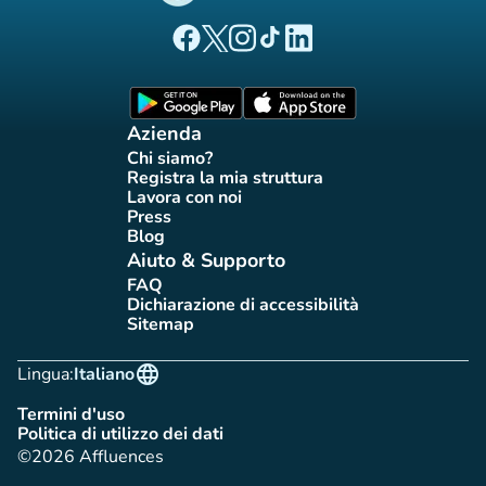
(nuova scheda)
(nuova scheda)
(nuova scheda)
(nuova scheda)
(nuova scheda)
Pagina Facebook di Affluences
Pagina Twitter di Affluences
Pagina Instagram di Affluences
Pagina Tiktok di Affluences
Pagina LinkedIn di Afflue
(nuova scheda)
(nuova scheda)
Azienda
Chi siamo?
(nuova scheda)
Registra la mia struttura
(nuova scheda)
Lavora con noi
(nuova scheda)
Press
(nuova scheda)
Blog
(nuova scheda)
Aiuto & Supporto
FAQ
(nuova scheda)
Dichiarazione di accessibilità
(nuova scheda)
Sitemap
(nuova scheda)
language
Lingua:
Italiano
Termini d'uso
(nuova scheda)
Politica di utilizzo dei dati
(nuova scheda)
©2026 Affluences