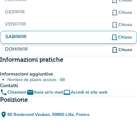
door_front
Chiuso
GIO
06/08
door_front
Chiuso
VEN
07/08
door_front
Chiuso
SAB
08/08
door_front
Chiuso
DOM
09/08
door_front
Chiuso
Informazioni pratiche
Informazioni aggiuntive
Nombre de places assises : 68
Contatti
phone
email
computer
Chiamare
Invia un'e-mail
Accedi al sito web
(nuova scheda)
Posizione
place
60 Boulevard Vauban, 59800 Lille, France
(apri in Google Maps)
(nuova scheda)