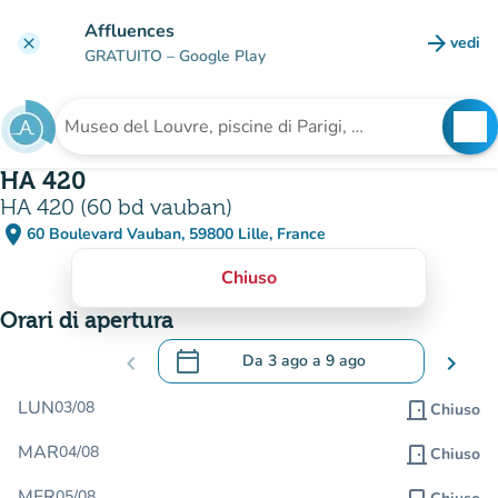
Vai al contenuto principale
Affluences
arrow_forward
vedi
clear
(nuova
GRATUITO
– Google Play
search
See
Cerca una struttura
HA 420
HA 420 (60 bd vauban)
place
60 Boulevard Vauban, 59800 Lille, France
(apri in Google Maps)
(nuova scheda)
Chiuso
Orari di apertura
calendar_today
chevron_left
Da
3 ago
a
9 ago
chevron_right
.
Aprire il calendario per modificare le da
LUN
03/08
door_front
Chiuso
MAR
04/08
door_front
Chiuso
MER
05/08