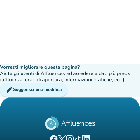
Vorresti migliorare questa pagina?
Aiuta gli utenti di Affluences ad accedere a dati più precisi
(affluenza, orari di apertura, informazioni pratiche, ecc.).
edit
Suggerisci una modifica
(nuova scheda)
(nuova scheda)
(nuova scheda)
(nuova scheda)
(nuova scheda)