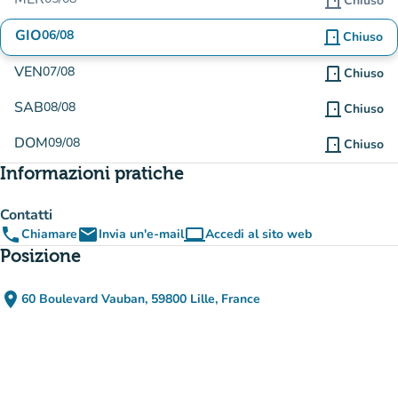
door_front
Chiuso
GIO
06/08
door_front
Chiuso
VEN
07/08
door_front
Chiuso
SAB
08/08
door_front
Chiuso
DOM
09/08
door_front
Chiuso
Informazioni pratiche
Contatti
phone
email
computer
Chiamare
Invia un'e-mail
Accedi al sito web
(nuova scheda)
Posizione
place
60 Boulevard Vauban, 59800 Lille, France
(apri in Google Maps)
(nuova scheda)