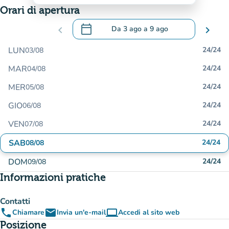
Orari di apertura
calendar_today
chevron_left
Da
3 ago
a
9 ago
chevron_right
.
Aprire il calendario per modificare le da
LUN
24/24
03/08
MAR
24/24
04/08
MER
24/24
05/08
GIO
24/24
06/08
VEN
24/24
07/08
SAB
24/24
08/08
DOM
24/24
09/08
Informazioni pratiche
Contatti
phone
email
computer
Chiamare
Invia un'e-mail
Accedi al sito web
(nuova scheda)
Posizione