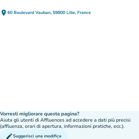
place
60 Boulevard Vauban, 59800 Lille, France
(apri in Google Maps)
(nuova scheda)
Vorresti migliorare questa pagina?
Aiuta gli utenti di Affluences ad accedere a dati più precisi
(affluenza, orari di apertura, informazioni pratiche, ecc.).
edit
Suggerisci una modifica