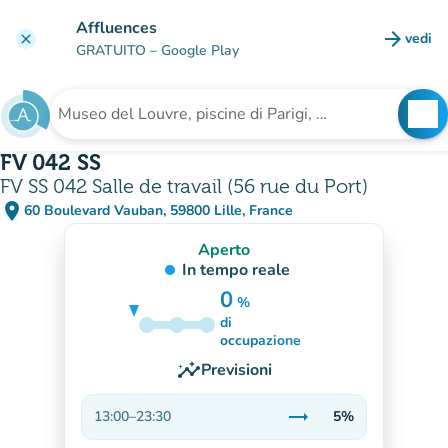
Vai al contenuto principale
Affluences
arrow_forward
vedi
clear
(nuova
GRATUITO
– Google Play
search
See
Cerca una struttura
FV 042 SS
FV SS 042 Salle de travail (56 rue du Port)
place
60 Boulevard Vauban, 59800 Lille, France
(apri in Google Maps)
(nuova scheda)
Aperto
In tempo reale
0
%
di
5%
occupazione
insights
Previsioni
trending_flat
13:00
–
23:30
5%
Stabile